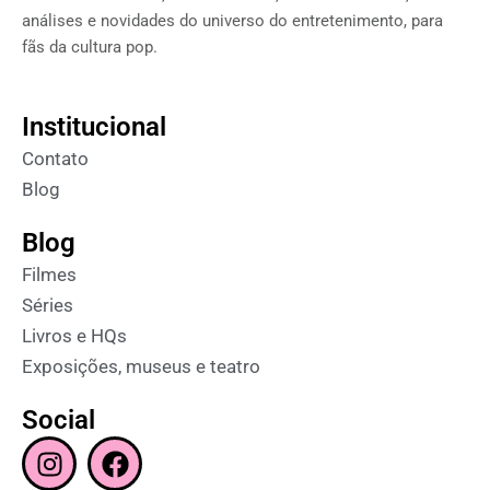
análises e novidades do universo do entretenimento, para
fãs da cultura pop.
Institucional
Contato
Blog
Blog
Filmes
Séries
Livros e HQs
Exposições, museus e teatro
Social
I
F
n
a