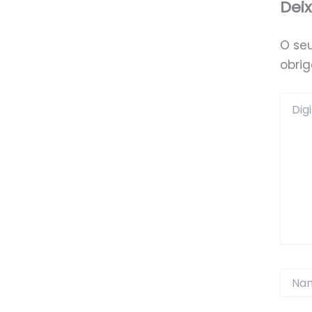
Dei
O se
obri
Digite
aqui...
Name