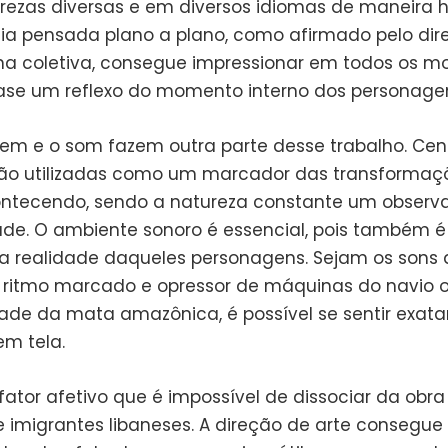
ezas diversas e em diversos idiomas de maneira 
fia pensada plano a plano, como afirmado pelo dire
 coletiva, consegue impressionar em todos os m
se um reflexo do momento interno dos personage
m e o som fazem outra parte desse trabalho. Cen
ão utilizadas como um marcador das transformaç
ntecendo, sendo a natureza constante um observ
e. O ambiente sonoro é essencial, pois também 
a realidade daqueles personagens. Sejam os sons 
o ritmo marcado e opressor de máquinas do navio 
ade da mata amazônica, é possível se sentir exat
em tela.
 fator afetivo que é impossível de dissociar da obr
e imigrantes libaneses. A direção de arte consegue 