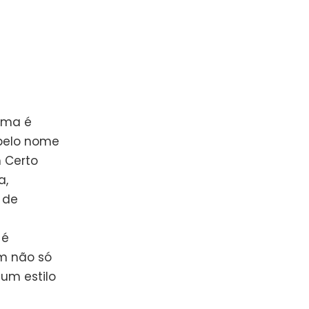
ema é
 pelo nome
 Certo
a,
 de
 é
m não só
um estilo