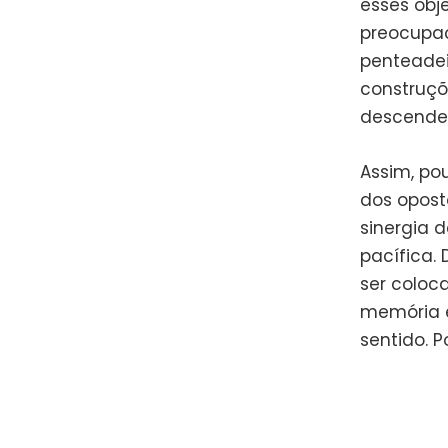
esses obj
preocupaç
penteadei
construçõ
descenden
Assim, po
dos opost
sinergia 
pacífica.
ser coloca
memória em
sentido. 