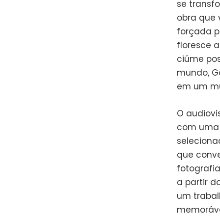
se transf
obra que 
forçada p
floresce 
ciúme pos
mundo, Go
em um mu
O audiovi
com uma e
seleciona
que conve
fotografi
a partir 
um trabal
memorávei