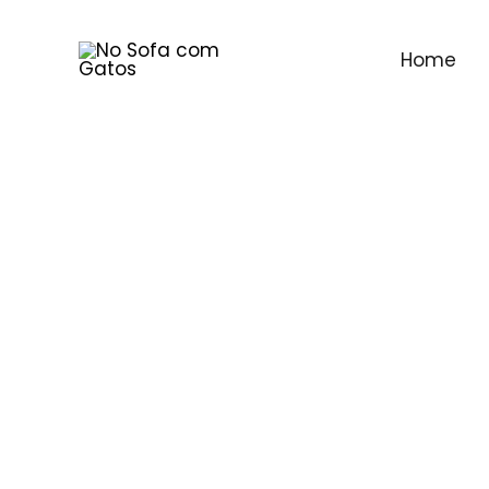
Ir
para
Home
o
conteúdo