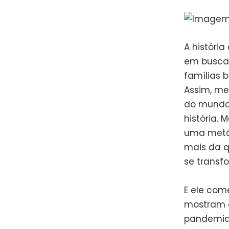
A históri
em busca 
famílias 
Assim, me
do mundo 
história.
uma metáf
mais da 
se transf
E ele com
mostram a
pandemia