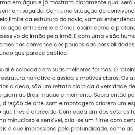
orma em água e já mostram claramente qual será
vem em seguida. Com uma situação de convivênc
elo limite da estrutura do navio, vamos entenden
a relação entre Emilie e Omar, assim como a profu
sessivo do irmão pela irmã. E com uma visão hum
mes nos convence aos poucos das possibilidades
ndo que parece caótico.
sual é colocado em suas melhores formas. O roteiro
strutura narrativa clássica e motivos claros. Os at
dos a dedo, são um retrato claro da diversidade de
rgiam ao Brasil naquele momento. Sobra então pa
a, direção de arte, som e montagem criarem um es
do que lhes é oferecido. Com cada um dos setores 
ho minucioso e sensível, cria-se um filme com cen
s e que impressiona pela profundidade, como as