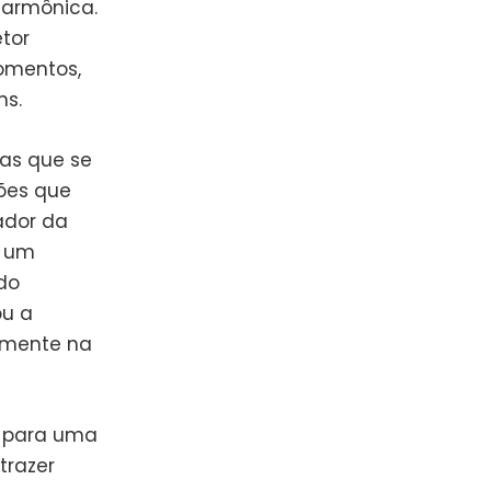
harmônica.
tor
omentos,
ns.
as que se
ões que
ador da
é um
do
ou a
amente na
a para uma
trazer