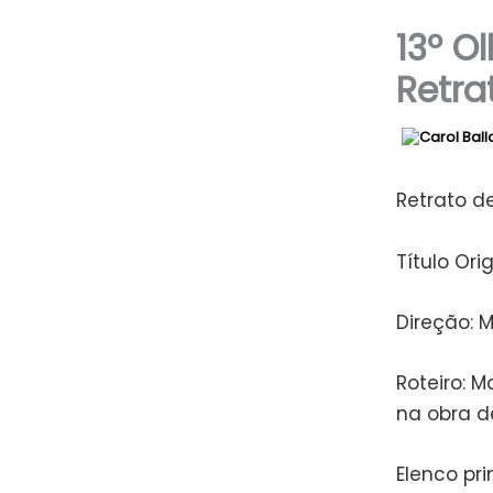
13º O
Retra
Retrato de
Título Ori
Direção: 
Roteiro: 
na obra d
Elenco pri