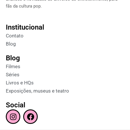
fãs da cultura pop.
Institucional
Contato
Blog
Blog
Filmes
Séries
Livros e HQs
Exposições, museus e teatro
Social
I
F
n
a
s
c