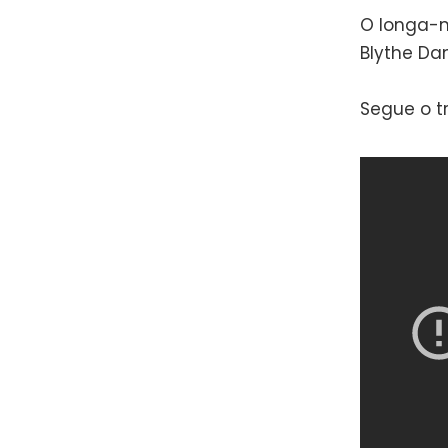
O longa-me
Blythe Da
Segue o tra