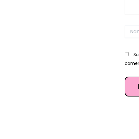
Name
Sa
comen