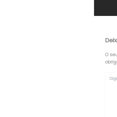
Dei
O se
obri
Digite
aqui...