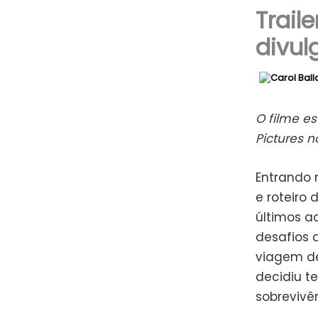
Trail
divul
O filme e
Pictures no
Entrando n
e roteiro 
últimos a
desafios 
viagem de
decidiu t
sobrevivê