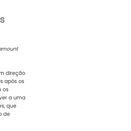
s
ramount
em direção
os após os
m os
iver a uma
es, que
o de