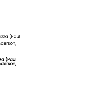
zza (Paul
derson,