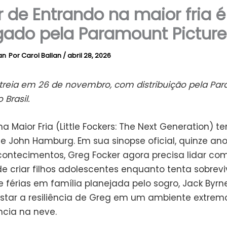
er de Entrando na maior fria é
gado pela Paramount Picture
Por
Carol Ballan
/
abril 28, 2026
streia em 26 de novembro, com distribuição pela Pa
 Brasil.
a Maior Fria (Little Fockers: The Next Generation) t
de John Hamburg. Em sua sinopse oficial, quinze an
contecimentos, Greg Focker agora precisa lidar co
de criar filhos adolescentes enquanto tenta sobrev
 férias em família planejada pelo sogro, Jack Byrn
estar a resiliência de Greg em um ambiente extrem
ncia na neve.