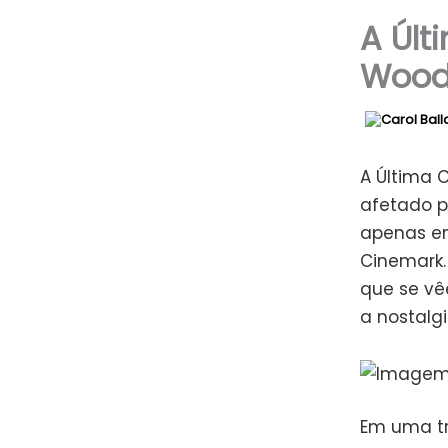
A Úl
Woodw
A Última 
afetado p
apenas em
Cinemark.
que se vê
a nostalg
Em uma tr