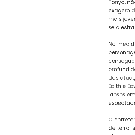
Tonya, nã
exagero d
mais jove
se o estr
Na medida
personage
consegue
profundid
das atuaç
Edith e E
idosos em
espectado
O entrete
de terror