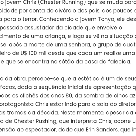
 jovem Chris (Chester Running) que se muda par
idade por conta do divórcio dos pais, aos poucos 
a para o terror. Conhecendo a jovem Tonya, ele de
passado assustador da cidade que envolve o
imento de uma criança, e logo se vê na situação 
pse: após a morte de uma senhora, o grupo de qua
deiro de U$ 100 mil desde que cada um realize uma
ne que se encontra no sótão da casa da falecida.
cio da obra, percebe-se que a estética é um de seu
s focos, dada a sequência inicial de apresentação 
odos os clichês dos anos 80, da sombra de olhos az
protagonista Chris estar indo para a sala do diretor
s tramas da década. Neste momento, apesar da
ia de Chester Rushing, que interpreta Chris, ocorre
tensão ao espectador, dado que Erin Sanders, que i