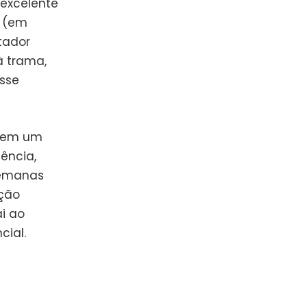
 excelente
s (em
tador
à trama,
osse
, em um
ência,
semanas
ção
i ao
cial.