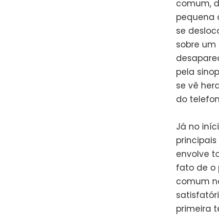
comum, do
pequena c
se desloc
sobre um 
desaparec
pela sino
se vê her
do telefo
Já no iní
principai
envolve t
fato de o 
comum na
satisfatór
primeira 