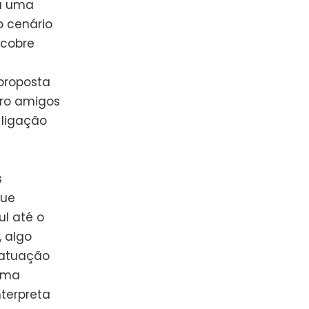
a uma
o cenário
scobre
proposta
tro amigos
 ligação
s
que
ul até o
, algo
 atuação
 uma
nterpreta