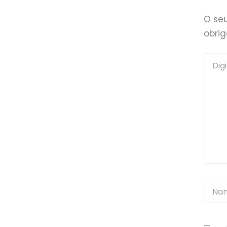
O se
obri
Digite
aqui...
Name