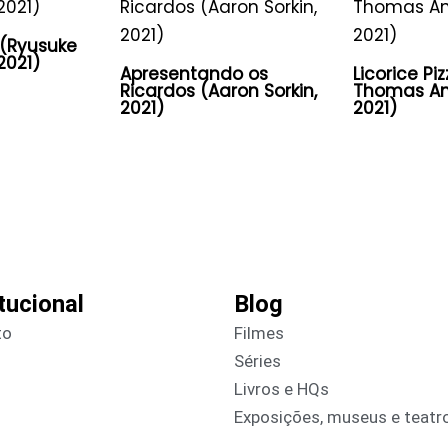
 (Ryusuke
2021)
Apresentando os
Licorice Pi
Ricardos (Aaron Sorkin,
Thomas An
2021)
2021)
itucional
Blog
to
Filmes
Séries
Livros e HQs
Exposições, museus e teatr