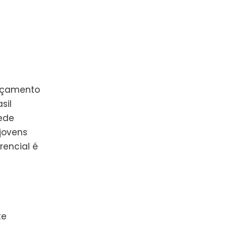
ançamento
sil
ede
jovens
encial é
te