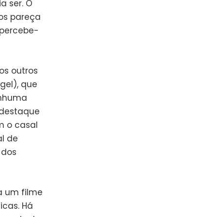
a ser. O
nos pareça
 percebe-
os outros
gel), que
enhuma
 destaque
m o casal
l de
 dos
a um filme
icas. Há