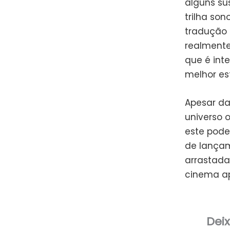
alguns su
trilha so
tradução 
realmente
que é int
melhor es
Apesar da
universo 
este pode
de lançam
arrastada
cinema ap
Dei