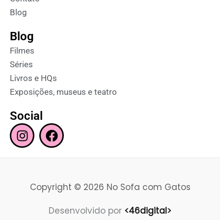
Blog
Blog
Filmes
Séries
Livros e HQs
Exposições, museus e teatro
Social
I
F
n
a
s
c
t
e
a
b
Copyright © 2026 No Sofa com Gatos
g
o
r
o
Desenvolvido por
<46digital>
a
k