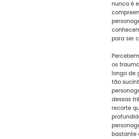
nunca é 
compreend
personage
conhecem
para ser 
Percebem
os trauma
longo de 
tão sucin
personage
dessas tr
recorte q
profundid
personag
bastante 