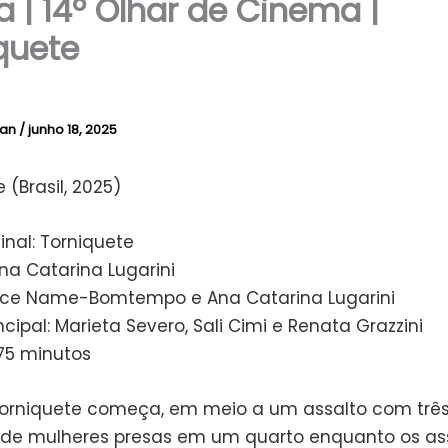
ca | 14º Olhar de Cinema |
quete
lan
/
junho 18, 2025
 (Brasil, 2025)
ginal: Torniquete
na Catarina Lugarini
Alice Name-Bomtempo e Ana Catarina Lugarini
ncipal: Marieta Severo, Sali Cimi e Renata Grazzini
75 minutos
rniquete começa, em meio a um assalto com trê
de mulheres presas em um quarto enquanto os as