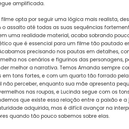
egue amplificada.
filme opta por seguir uma lógica mais realista, de
m o assalto até todas as suas sequências fortemen
em uma realidade material, acaba sobrando pouc
ético que é essencial para um filme tão pautado 
. Acabamos precisando nos pautas em detalhes, co
rmelha nos cenários e figurinos das personagens, p
der melhor a narrativa. Temos Amanda sempre c
 em tons fortes, e com um quarto tão forrado pela
ícil não perceber, enquanto sua mãe apresenta peq
vermelhos nas roupas, e Lucinda segue com os tons 
emos que existe essa relação entre a paixão e a
uridade adquirida, mas é difícil avançar na inter
res quando tão pouco sabemos sobre elas.