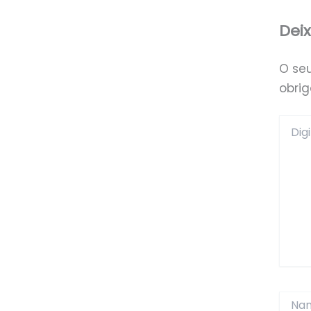
Dei
O se
obri
Digite
aqui...
Name