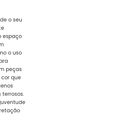
sde o seu
te
o espaço
em
mo o uso
ara
om peças
 cor que
uenos
terrosos.
 juventude
pretação