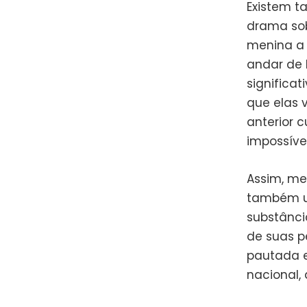
Existem 
drama so
menina a 
andar de 
significa
que elas 
anterior 
impossívei
Assim, m
também um
substânc
de suas p
pautada 
nacional,