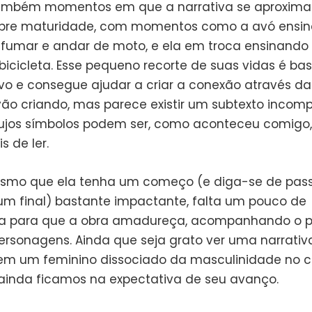
também momentos em que a narrativa se aproxima
bre maturidade, com momentos como a avó ensin
fumar e andar de moto, e ela em troca ensinando
bicicleta. Esse pequeno recorte de suas vidas é ba
tivo e consegue ajudar a criar a conexão através da
vão criando, mas parece existir um subtexto incomp
cujos símbolos podem ser, como aconteceu comigo,
s de ler.
esmo que ela tenha um começo (e diga-se de pas
 final) bastante impactante, falta um pouco de
ia para que a obra amadureça, acompanhando o p
ersonagens. Ainda que seja grato ver uma narrativ
em um feminino dissociado da masculinidade no 
 ainda ficamos na expectativa de seu avanço.