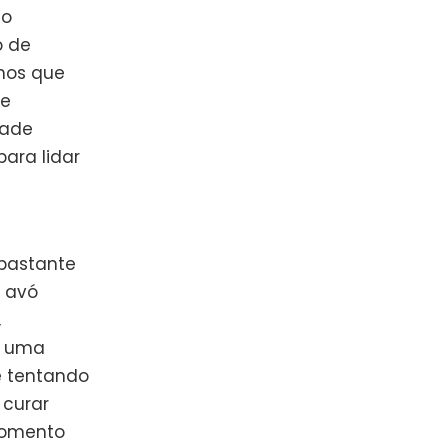
 o
o de
mos que
 e
dade
ara lidar
 bastante
a avó
,
é uma
e tentando
 curar
momento