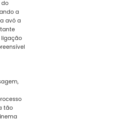
 do
ando a
 a avó a
stante
 ligação
reensível
sagem,
rocesso
a tão
cinema