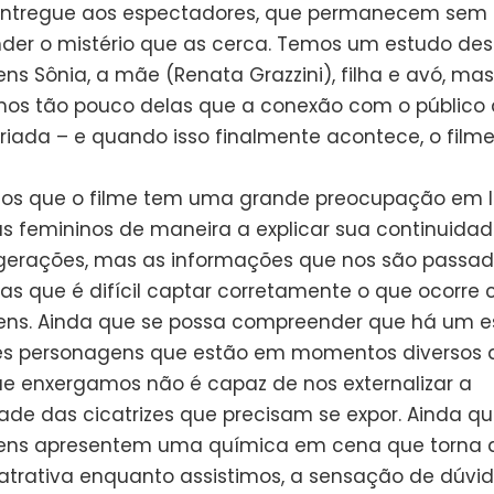
entregue aos espectadores, que permanecem sem
er o mistério que as cerca. Temos um estudo des
ns Sônia, a mãe (Renata Grazzini), filha e avó, mas
os tão pouco delas que a conexão com o público
criada – e quando isso finalmente acontece, o film
os que o filme tem uma grande preocupação em l
s femininos de maneira a explicar sua continuida
gerações, mas as informações que nos são passa
tas que é difícil captar corretamente o que ocorre
ns. Ainda que se possa compreender que há um e
ês personagens que estão em momentos diversos d
ue enxergamos não é capaz de nos externalizar a
ade das cicatrizes que precisam se expor. Ainda qu
ens apresentem uma química em cena que torna 
atrativa enquanto assistimos, a sensação de dúvi