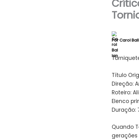
Críti
Torni
Por
Carol Bal
Torniquete
Título Ori
Direção: A
Roteiro: 
Elenco pri
Duração: 
Quando To
gerações 