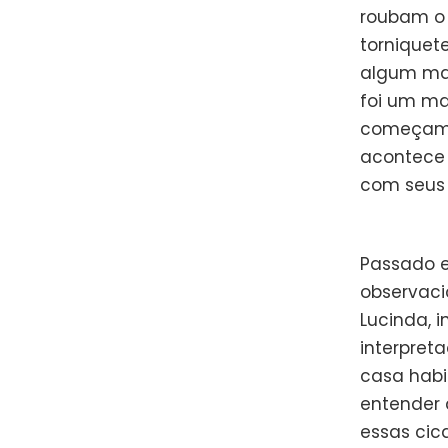
roubam o 
torniquete
algum ma
foi um mac
começamo
acontece 
com seus 
Passado e
observaci
Lucinda, 
interpret
casa habi
entender 
essas cic