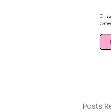
Sa
comen
Posts R