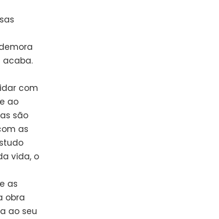
sas
 demora
e acaba.
idar com
de ao
das são
 com as
studo
a vida, o
e as
a obra
da ao seu