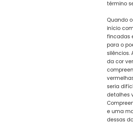
término s
Quando o 
início co
fincadas 
para o po
silêncios
da cor ve
compreen
vermelhas
seria dif
detalhes 
Compreend
e uma mat
dessas do