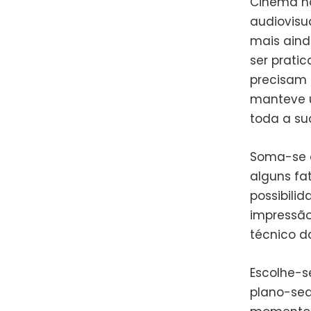
Cinema no
audiovisu
mais aind
ser prati
precisam 
manteve u
toda a su
Soma-se à
alguns fa
possibilid
impressão
técnico d
Escolhe-s
plano-seq