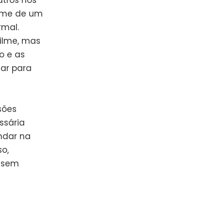
utros nos
nome de um
mal.
filme, mas
o e as
ar para
sões
ssária
ndar na
o,
, sem