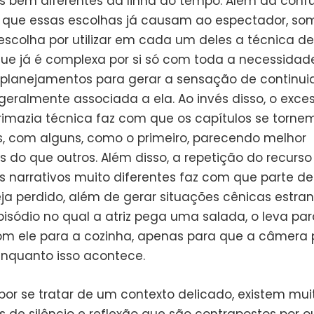
bem diferentes da linha do tempo. Além da conf
l que essas escolhas já causam ao espectador, so
escolha por utilizar em cada um deles a técnica 
ue já é complexa por si só com toda a necessidad
 planejamentos para gerar a sensação de continu
geralmente associada a ela. Ao invés disso, o exce
rimazia técnica faz com que os capítulos se torne
es, com alguns, como o primeiro, parecendo melhor
s do que outros. Além disso, a repetição do recurs
narrativos muito diferentes faz com que parte de
eja perdido, além de gerar situações cênicas estra
isódio no qual a atriz pega uma salada, o leva par
om ele para a cozinha, apenas para que a câmera
enquanto isso acontece.
r se tratar de um contexto delicado, existem mui