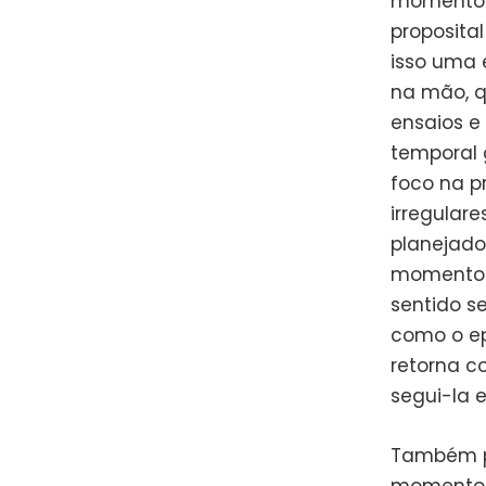
momentos 
proposita
isso uma 
na mão, q
ensaios e
temporal 
foco na p
irregular
planejado
momentos 
sentido s
como o ep
retorna c
segui-la 
Também po