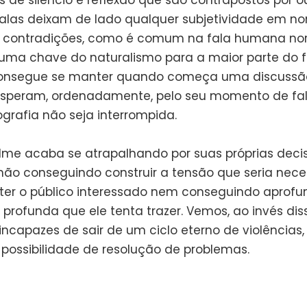
de silêncio e reflexão que são contrapostos por o
falas deixam de lado qualquer subjetividade em 
 contradições, como é comum na fala humana nor
e uma chave do naturalismo para a maior parte do 
consegue se manter quando começa uma discussã
speram, ordenadamente, pelo seu momento de fal
ografia não seja interrompida.
filme acaba se atrapalhando por suas próprias deci
, não conseguindo construir a tensão que seria nece
er o público interessado nem conseguindo aprofu
profunda que ele tenta trazer. Vemos, ao invés diss
incapazes de sair de um ciclo eterno de violências
ossibilidade de resolução de problemas.