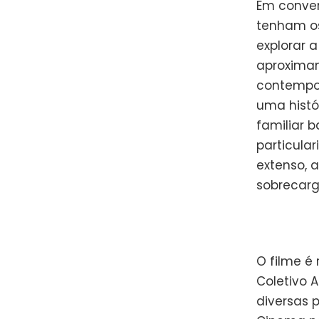
Em conver
tenham os
explorar a
aproxima
contempor
uma histó
familiar 
particula
extenso, a
sobrecarg
O filme é 
Coletivo 
diversas p