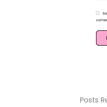
Sa
comen
Posts R