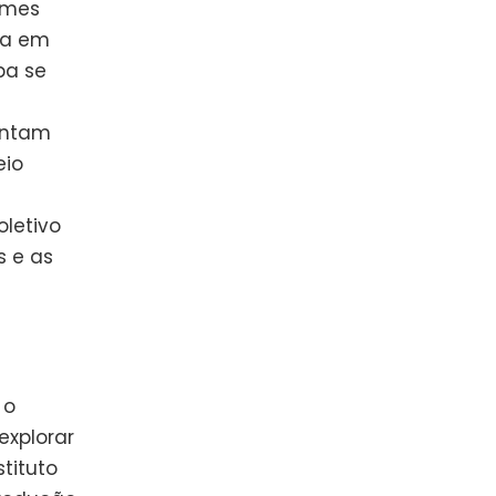
lmes
ha em
a se
e
ontam
eio
oletivo
s e as
 o
explorar
tituto