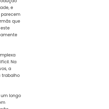
produção
ade, e
ue parecem
irmãs que
 este
icamente
omplexa
ícil. Na
vos, a
u trabalho
o um longo
 em