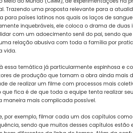
 Meio do Mundo (CIMM), de experimentações na 
al. Trazendo uma proposta relevante para a atualid
a para países latinos nos quais os laços de sang
camente inquebráveis, ele coloca o drama de duas 
lidar com um adoecimento senil do pai, sendo que
ma relação abusiva com toda a família por prat
a vida.
 essa temática já particularmente espinhosa e c
tores de produção que tornam a obra ainda mais dif
ade de realizar um filme com processos mais coleti
 que fica é de que toda a equipe tenta realizar se
a maneira mais complicada possível.
e, por exemplo, filmar cada um dos capítulos com
uência, sendo que muitos desses capítulos estão