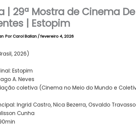
ca | 29ª Mostra de Cinema De
entes | Estopim
Por
Carol Ballan
/
fevereiro 4, 2026
rasil, 2026)
ginal: Estopim
iago A. Neves
Criação coletiva (Cinema no Meio do Mundo e Coleti
ncipal: Ingrid Castro, Nica Bezerra, Osvaldo Travasso
álisson Cunha
 90min