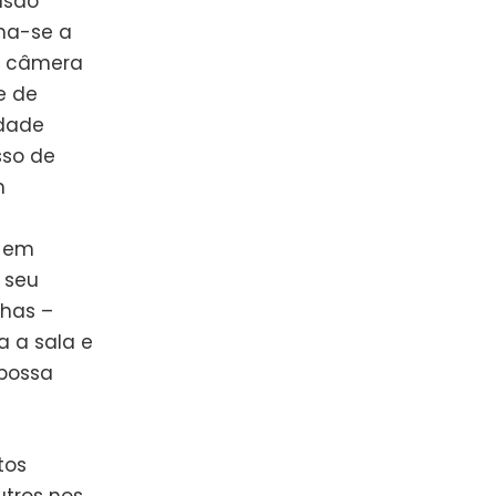
usão
ma-se a
de câmera
e de
idade
sso de
m
o em
 seu
nhas –
a a sala e
 possa
tos