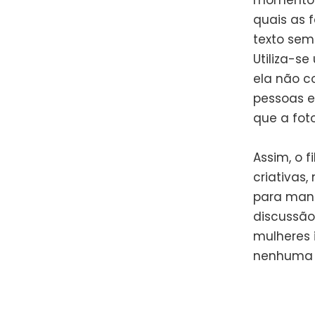
momentos 
quais as 
texto sem
Utiliza-s
ela não 
pessoas e
que a fot
Assim, o 
criativas
para mant
discussão 
mulheres 
nenhuma p