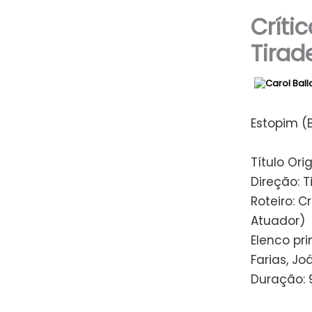
Críti
Tirad
Estopim (B
Título Ori
Direção: T
Roteiro: 
Atuador)
Elenco pri
Farias, Jo
Duração: