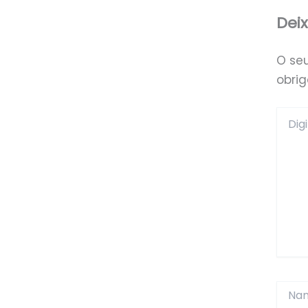
Dei
O se
obri
Digite
aqui...
Name