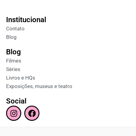
Institucional
Contato
Blog
Blog
Filmes
Séries
Livros e HQs
Exposições, museus e teatro
Social
I
F
n
a
s
c
t
e