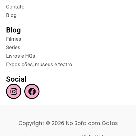
Contato
Blog
Blog
Filmes
Séries
Livros e HQs
Exposições, museus e teatro
Social
I
F
n
a
s
c
t
e
a
b
Copyright © 2026 No Sofa com Gatos
g
o
r
o