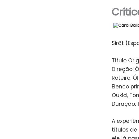
Crític
Sirât (Esp
Título Orig
Direção: Ó
Roteiro: Ól
Elenco pri
Oukid, To
Duração: 
A experiê
títulos de
ele já pas