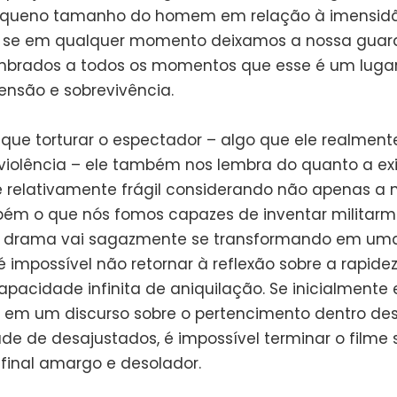
pequeno tamanho do homem em relação à imensid
E, se em qualquer momento deixamos a nossa guard
brados a todos os momentos que esse é um luga
ensão e sobrevivência.
 que torturar o espectador – algo que ele realment
violência – ele também nos lembra do quanto a ex
relativamente frágil considerando não apenas a n
m o que nós fomos capazes de inventar militarm
 drama vai sagazmente se transformando em um
é impossível não retornar à reflexão sobre a rapide
apacidade infinita de aniquilação. Se inicialmente
em um discurso sobre o pertencimento dentro de
e de desajustados, é impossível terminar o filme 
final amargo e desolador.