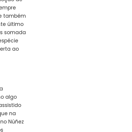
sempre
, e também
ste último
nes somada
espécie
certa ao
ma
mo algo
ssistido
 que na
runo Núñez
os