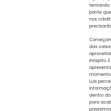
tentando e
ponte que 
nos crédit
precisarã
Começamos
das caixa
aproveita
inóspito.
apresenta
momento q
Luis perc
informaçã
dentro do
para acab
passamos 