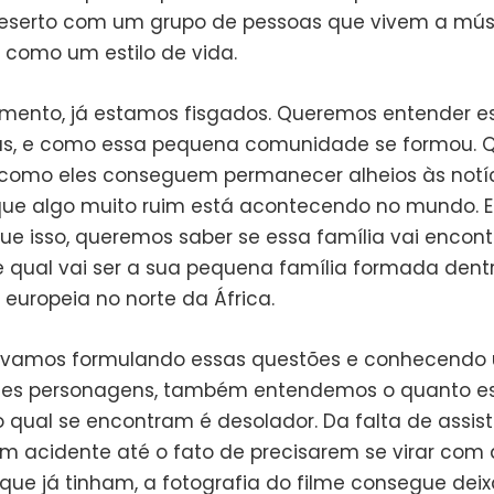
deserto com um grupo de pessoas que vivem a mús
a como um estilo de vida.
ento, já estamos fisgados. Queremos entender e
as, e como essa pequena comunidade se formou.
como eles conseguem permanecer alheios às notí
que algo muito ruim está acontecendo no mundo. E
ue isso, queremos saber se essa família vai encont
e qual vai ser a sua pequena família formada dent
 europeia no norte da África.
 vamos formulando essas questões e conhecendo
ses personagens, também entendemos o quanto e
 qual se encontram é desolador. Da falta de assis
m acidente até o fato de precisarem se virar com 
 que já tinham, a fotografia do filme consegue dei