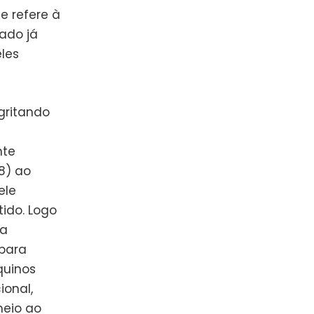
e refere à
cado já
eles
gritando
nte
8) ao
ele
ido. Logo
 a
para
quinos
onal,
eio ao