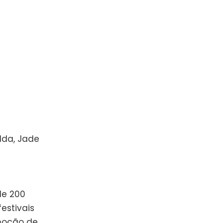
adda, Jade
de 200
festivais
 noção de