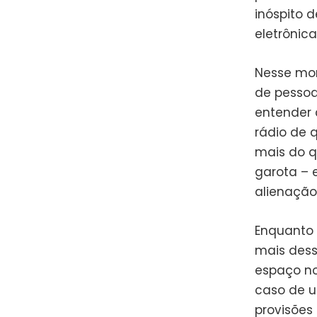
inóspito 
eletrônic
Nesse mom
de pesso
entender 
rádio de 
mais do q
garota – 
alienação
Enquanto
mais des
espaço no
caso de u
provisões