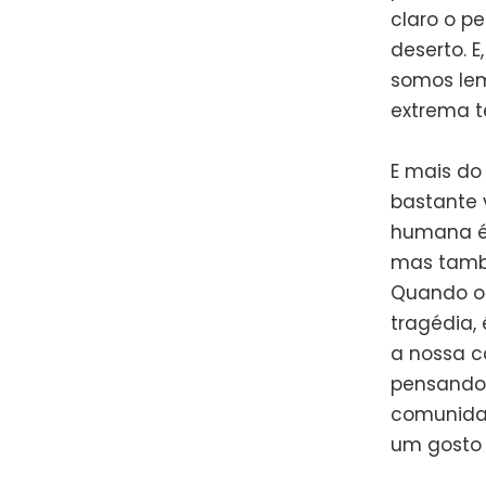
claro o 
deserto. 
somos lem
extrema t
E mais do
bastante 
humana é 
mas també
Quando o
tragédia, 
a nossa c
pensando 
comunidad
um gosto 