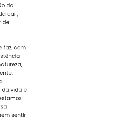
ão do
a cair,
r de
e faz, com
istência
atureza,
ente.
a
z da vida e
 estamos
ssa
sem sentir