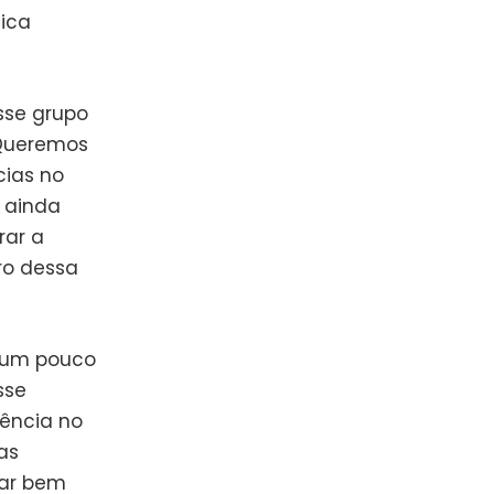
ica
sse grupo
 Queremos
cias no
 ainda
rar a
ro dessa
 um pouco
sse
tência no
as
xar bem