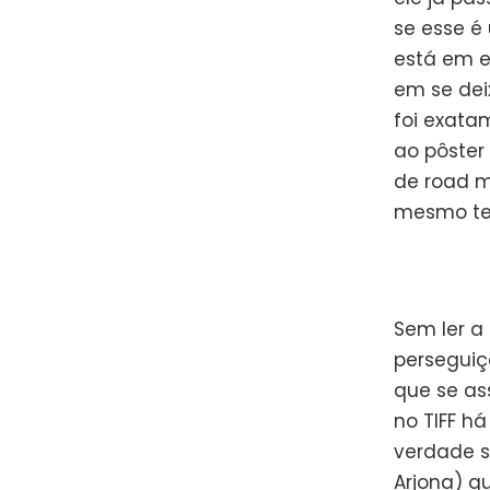
se esse é
está em e
em se deix
foi exata
ao pôster
de road mo
mesmo te
Sem ler a
perseguiç
que se as
no TIFF há
verdade se
Arjona) q