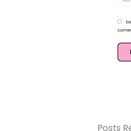
Sa
comen
Posts R