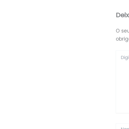
Dei
O se
obri
Digite
aqui...
Name