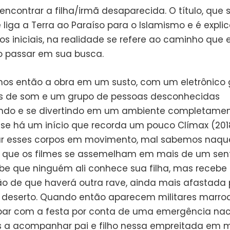
ncontrar a filha/irmã desaparecida. O título, que s
liga a Terra ao Paraíso para o Islamismo e é expli
os iniciais, na realidade se refere ao caminho que 
o passar em sua busca.
 então a obra em um susto, com um eletrônico 
s de som e um grupo de pessoas desconhecidas
ndo e se divertindo em um ambiente completame
 E se há um início que recorda um pouco Clímax (201
r esses corpos em movimento, mal sabemos naqu
ue os filmes se assemelham em mais de um sent
ebe que ninguém ali conhece sua filha, mas recebe
o de que haverá outra rave, ainda mais afastada 
 deserto. Quando então aparecem militares marro
ar com a festa por conta de uma emergência naci
a acompanhar pai e filho nessa empreitada em m