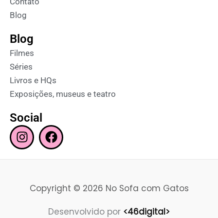
Contato
Blog
Blog
Filmes
Séries
Livros e HQs
Exposições, museus e teatro
Social
I
F
n
a
s
c
t
e
a
b
Copyright © 2026 No Sofa com Gatos
g
o
r
o
Desenvolvido por
<46digital>
a
k