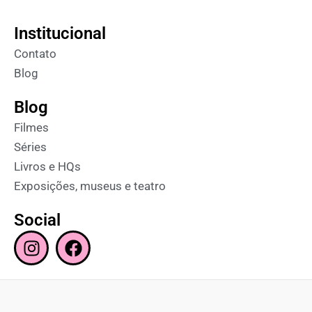
Institucional
Contato
Blog
Blog
Filmes
Séries
Livros e HQs
Exposições, museus e teatro
Social
I
F
n
a
s
c
t
e
a
b