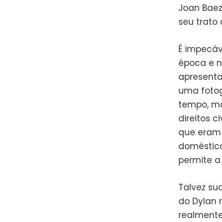
Joan Baez
seu trato
É impecáve
época e n
apresent
uma fotog
tempo, mo
direitos 
que eram
doméstico
permite a
Talvez su
do Dylan 
realmente