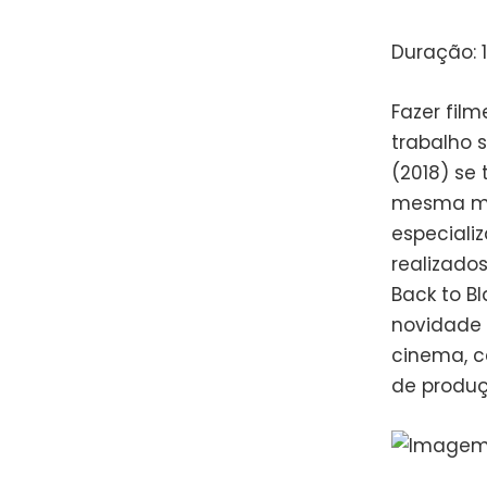
Duração: 
Fazer fil
trabalho 
(2018) se
mesma med
especiali
realizado
Back to B
novidade 
cinema, c
de produç