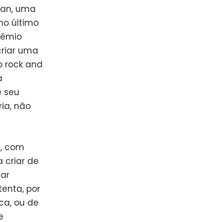
lan, uma
no último
rêmio
criar uma
o rock and
a
é seu
ia, não
s, com
 criar de
tar
tenta, por
ca, ou de
e