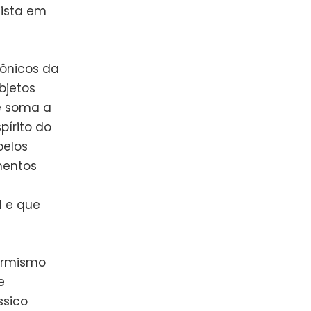
ista em
cônicos da
bjetos
e soma a
írito do
pelos
mentos
l e que
ormismo
e
ssico