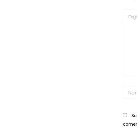
Digite
aqui...
Name
Sa
comen