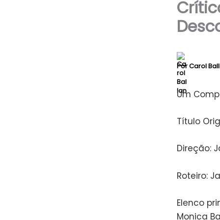
Críti
Desc
Por
Carol Bal
Um Comple
Título Or
Direção: 
Roteiro: J
Elenco pri
Monica Ba