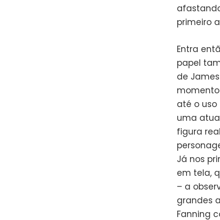
afastando
primeiro a
Entra ent
papel tam
de James 
momento. 
até o uso
uma atua
figura re
personage
Já nos pr
em tela, 
– a obser
grandes a
Fanning c