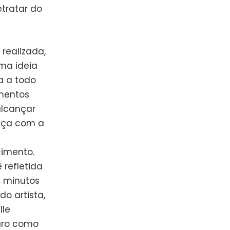
tratar do
realizada,
ma ideia
a a todo
umentos
alcançar
nça com a
imento.
 refletida
s minutos
o artista,
lle
aro como