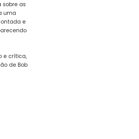
a sobre as
sa uma
contada e
parecendo
e crítica,
ião de Bob