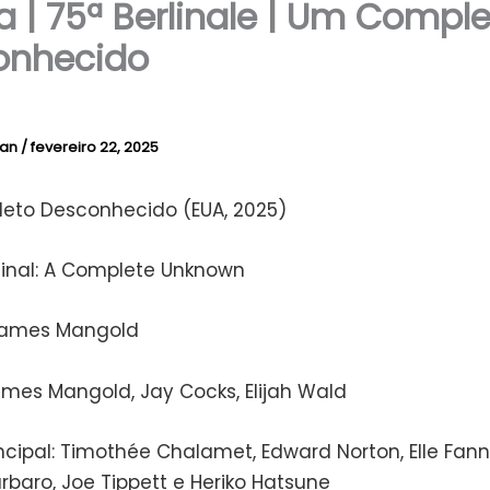
ca | 75ª Berlinale | Um Compl
onhecido
lan
/
fevereiro 22, 2025
to Desconhecido (EUA, 2025)
iginal: A Complete Unknown
James Mangold
ames Mangold, Jay Cocks, Elijah Wald
ncipal: Timothée Chalamet, Edward Norton, Elle Fann
rbaro, Joe Tippett e Heriko Hatsune