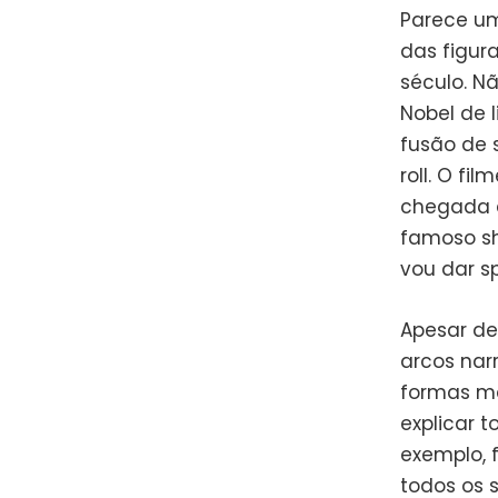
Parece um
das figur
século. N
Nobel de 
fusão de 
roll. O f
chegada d
famoso sh
vou dar sp
Apesar de
arcos nar
formas ma
explicar 
exemplo, 
todos os s