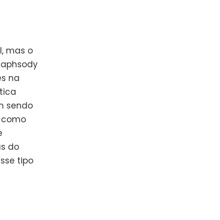
l, mas o
Raphsody
es na
tica
am sendo
, como
e
as do
se tipo