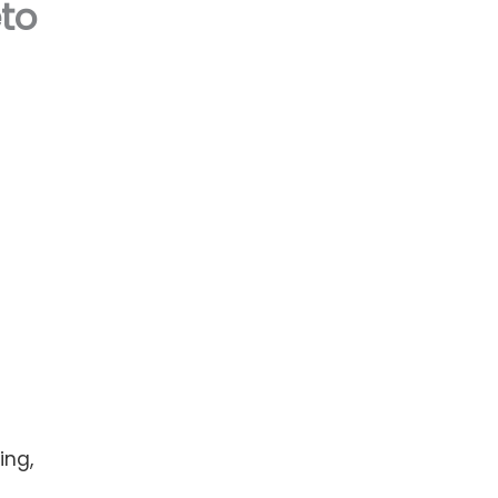
eto
ing,