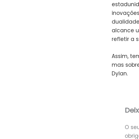
estadunid
inovações
dualidade
alcance 
refletir 
Assim, te
mas sobre
Dylan.
Dei
O se
obri