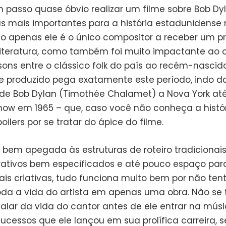
 passo quase óbvio realizar um filme sobre Bob Dy
as mais importantes para a história estadunidense 
ão apenas ele é o único compositor a receber um p
literatura, como também foi muito impactante ao 
sons entre o clássico folk do país ao recém-nascid
ilme produzido pega exatamente este período, indo d
e Bob Dylan (Timothée Chalamet) a Nova York at
ow em 1965 – que, caso você não conheça a histór
oilers por se tratar do ápice do filme.
 bem apegada às estruturas de roteiro tradicionai
rativos bem especificados e até pouco espaço para
is criativas, tudo funciona muito bem por não ten
toda a vida do artista em apenas uma obra. Não se 
falar da vida do cantor antes de ele entrar na músi
ucessos que ele lançou em sua prolífica carreira, s