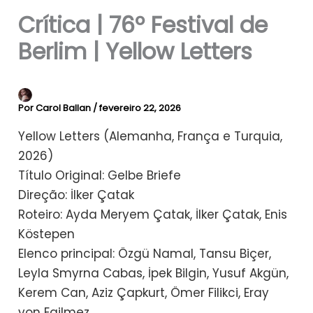
Crítica | 76º Festival de
Berlim | Yellow Letters
Por
Carol Ballan
/
fevereiro 22, 2026
Yellow Letters (Alemanha, França e Turquia,
2026)
Título Original: Gelbe Briefe
Direção: İlker Çatak
Roteiro: Ayda Meryem Çatak, İlker Çatak, Enis
Köstepen
Elenco principal: Özgü Namal, Tansu Biçer,
Leyla Smyrna Cabas, İpek Bilgin, Yusuf Akgün,
Kerem Can, Aziz Çapkurt, Ömer Filikci, Eray
von Egilmez