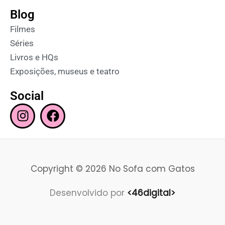
Blog
Filmes
Séries
Livros e HQs
Exposições, museus e teatro
Social
I
F
n
a
s
c
t
e
a
b
Copyright © 2026 No Sofa com Gatos
g
o
r
o
Desenvolvido por
<46digital>
a
k
m