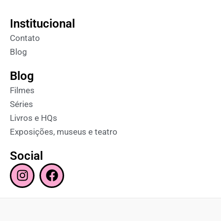
Institucional
Contato
Blog
Blog
Filmes
Séries
Livros e HQs
Exposições, museus e teatro
Social
I
F
n
a
s
c
t
e
a
b