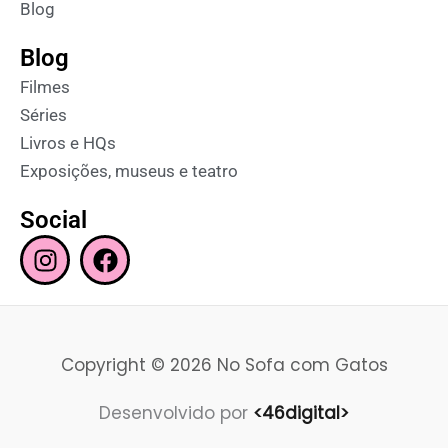
Blog
Blog
Filmes
Séries
Livros e HQs
Exposições, museus e teatro
Social
I
F
n
a
s
c
t
e
a
b
Copyright © 2026 No Sofa com Gatos
g
o
r
o
Desenvolvido por
<46digital>
a
k
m