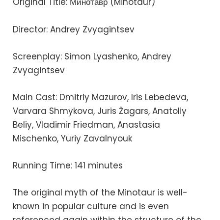
Original Title: Минотавр (Minotaur)
Director: Andrey Zvyagintsev
Screenplay: Simon Lyashenko, Andrey
Zvyagintsev
Main Cast: Dmitriy Mazurov, Iris Lebedeva,
Varvara Shmykova, Juris Žagars, Anatoliy
Beliy, Vladimir Friedman, Anastasia
Mischenko, Yuriy Zavalnyouk
Running Time: 141 minutes
The original myth of the Minotaur is well-
known in popular culture and is even