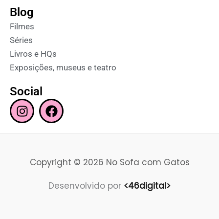
Blog
Filmes
Séries
Livros e HQs
Exposições, museus e teatro
Social
I
F
n
a
s
c
t
e
a
b
Copyright © 2026 No Sofa com Gatos
g
o
r
o
Desenvolvido por
<46digital>
a
k
m