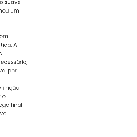
o suave
onou um
com
ica. A
s
ecessário,
va, por
finição
r o
go final
ivo