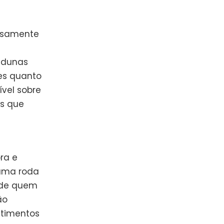
iosamente
 dunas
es quanto
vel sobre
ís que
ra e
uma roda
a de quem
ão
ntimentos