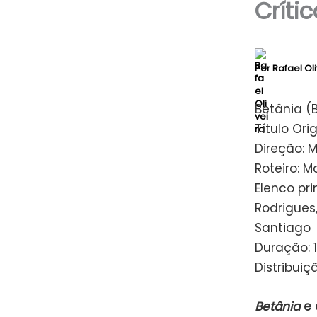
Críti
Por
Rafael Ol
Betânia (B
Título Ori
Direção: 
Roteiro: M
Elenco pri
Rodrigues,
Santiago
Duração: 
Distribuiç
Betânia
e 