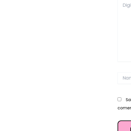
Digite
aqui...
Name
Sa
comen