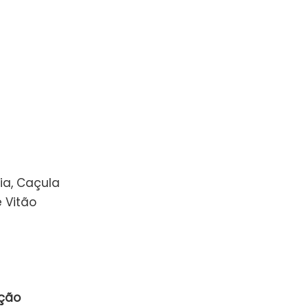
ia, Caçula
e Vitão
nção