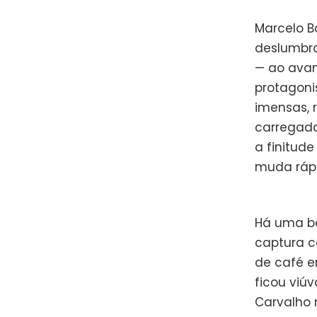
Marcelo B
deslumbra
— ao avan
protagoni
imensas, 
carregada
a finitud
muda rápi
Há uma b
captura c
de café e
ficou viúv
Carvalho 