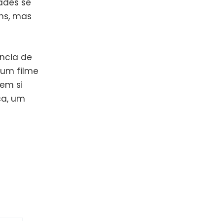
ades se
ns, mas
ância de
um filme
 em si
ça, um