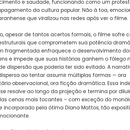
cimento e saudade, funcionando como um protest
apagamento da cultura popular. Não à toa, emoci
ranhense que viralizou nas redes após ver o filme.
o, apesar de tantos acertos formais, o filme sofre 
estruturais que comprometem sua potência dramát
 fragmentada enfraquece o desenvolvimento do
ns e impede que suas histórias ganhem o fôlego n
 dispersão que poderia ter sido evitado. A narrati
 dispersa ao tentar assumir múltiplas formas — ora
rio observacional, ora ficção dramática. Essa inde
se resolve ao longo da projeção e termina por dilui
as cenas mais tocantes – com exceção do monólo
 incorporado pela ótima Diana Mattos, tão exposit
mocionante.