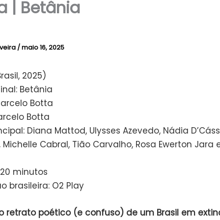
ca | Betânia
iveira
/
maio 16, 2025
rasil, 2025)
ginal: Betânia
Marcelo Botta
arcelo Botta
ncipal: Diana Mattod, Ulysses Azevedo, Nádia D’Cáss
 Michelle Cabral, Tião Carvalho, Rosa Ewerton Jara 
120 minutos
ão brasileira: O2 Play
o retrato poético (e confuso) de um Brasil em exti