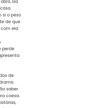
bra. Ela
 casa
 si o peso
te de que
 com ela.
m
e perde
apresenta
odos de
m drama
não saber
ra coesa.
stórias,