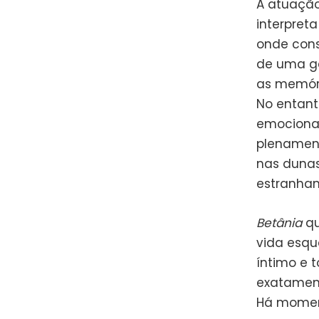
A atuação
interpret
onde cons
de uma ge
as memóri
No entant
emocional
plenament
nas dunas
estranha
Betânia
qu
vida esqu
íntimo e 
exatament
Há moment