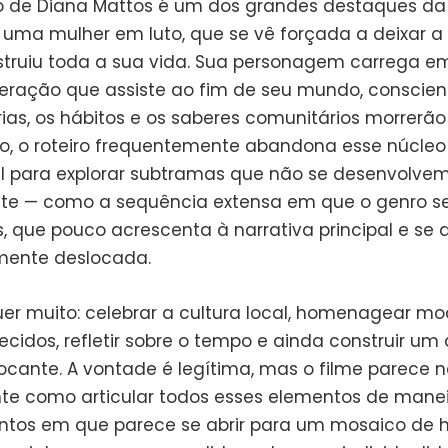
 de Diana Mattos é um dos grandes destaques da o
a uma mulher em luto, que se vê forçada a deixar a
truiu toda a sua vida. Sua personagem carrega em
ração que assiste ao fim de seu mundo, conscien
as, os hábitos e os saberes comunitários morrerão
o, o roteiro frequentemente abandona esse núcleo
 para explorar subtramas que não se desenvolve
e — como a sequência extensa em que o genro s
, que pouco acrescenta à narrativa principal e se 
mente deslocada.
er muito: celebrar a cultura local, homenagear m
ecidos, refletir sobre o tempo e ainda construir u
tocante. A vontade é legítima, mas o filme parece 
e como articular todos esses elementos de manei
os em que parece se abrir para um mosaico de hi