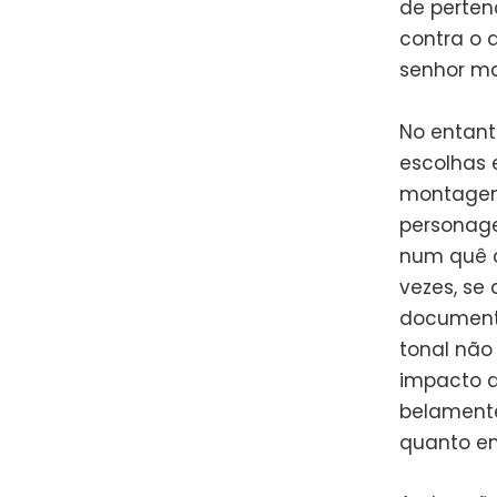
de perten
contra o 
senhor ma
No entant
escolhas 
montagem
personage
num quê de
vezes, se
documentá
tonal não 
impacto d
belamente
quanto e