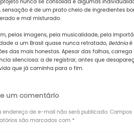
projeto nunca se consolida e algumas individualid
 sensação é de um prato cheio de ingredientes bo
rado e mal misturado.
im, pelas imagens, pela musicalidade, pela import
lidade a um Brasil quase nunca retratado,
Betânia
é 
ões das mais honestas. Apesar das falhas, carrega
cia silenciosa: a de registrar, antes que desapare
ida que já caminha para o fim.
xe um comentário
u endereço de e-mail não será publicado.
Campos
gatórios são marcados com
*