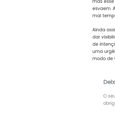
mas esse 
esvaem. A
mal tempe
Ainda ass
dar visibi
de intenç
uma urgên
modo de v
Dei
O se
obri