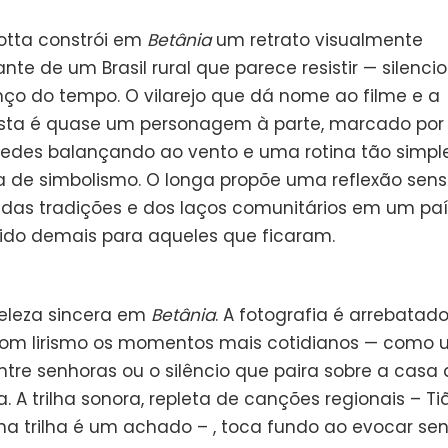
otta constrói em
Betânia
um retrato visualmente
nte de um Brasil rural que parece resistir — silenc
ço do tempo. O vilarejo que dá nome ao filme e a
sta é quase um personagem à parte, marcado por
redes balançando ao vento e uma rotina tão simpl
 de simbolismo. O longa propõe uma reflexão sensí
e das tradições e dos laços comunitários em um pa
do demais para aqueles que ficaram.
eleza sincera em
Betânia
. A fotografia é arrebatado
om lirismo os momentos mais cotidianos — como 
ntre senhoras ou o silêncio que paira sobre a cas
a. A trilha sonora, repleta de canções regionais – Ti
na trilha é um achado – , toca fundo ao evocar se