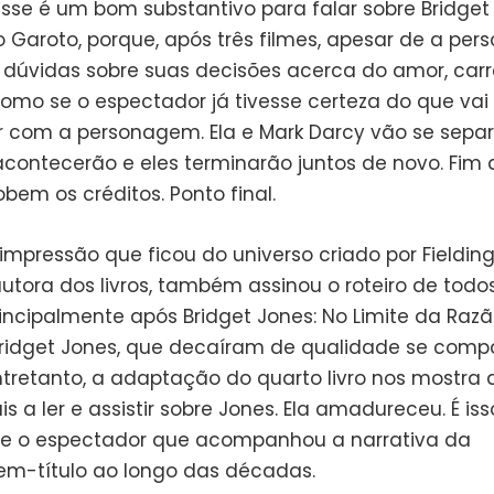
esse é um bom substantivo para falar sobre Bridget
o Garoto, porque, após três filmes, apesar de a pe
 dúvidas sobre suas decisões acerca do amor, carr
como se o espectador já tivesse certeza do que vai
 com a personagem. Ela e Mark Darcy vão se separa
 acontecerão e eles terminarão juntos de novo. Fim 
Sobem os créditos. Ponto final.
 impressão que ficou do universo criado por Fielding
utora dos livros, também assinou o roteiro de todo
rincipalmente após Bridget Jones: No Limite da Raz
ridget Jones, que decaíram de qualidade se comp
Entretanto, a adaptação do quarto livro nos mostra
 a ler e assistir sobre Jones. Ela amadureceu. É is
e o espectador que acompanhou a narrativa da
m-título ao longo das décadas.