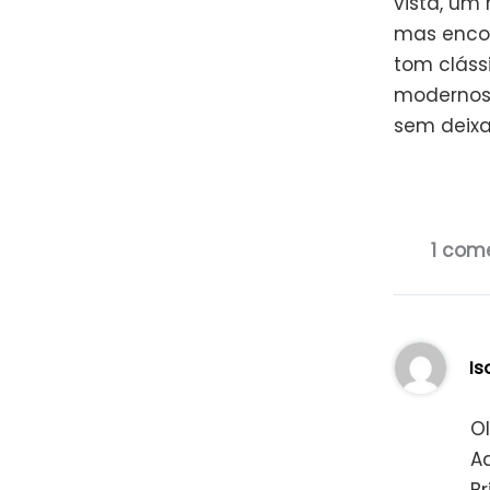
vista, um
mas encon
tom cláss
modernos a
sem deixa
1 come
Is
Ol
Ad