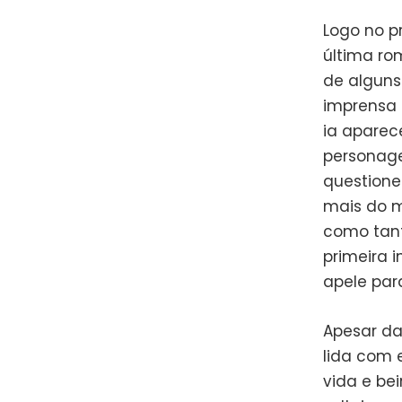
Logo no p
última ro
de alguns
imprensa 
ia aparec
personage
questione
mais do m
como tant
primeira 
apele para
Apesar da
lida com 
vida e be