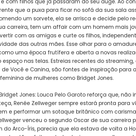
a e com filhos que já passaram do seu auge. Ao cont
rente que a puxa para ficar no sofá da sua sala ass
 comendo um sorvete, ela se arrisca e decide pelo 
a carreira, tem um affair com um homem mais jov
ivertir com as amigas e curte os filhos, independen
vidade das outras mães. Esse olhar para o amadu
como uma época frutífera e aberta a novas realiz
espaço nas telas. Estreias recentes do streaming
 de Você e Canina, são fontes de inspiração para 
 feminina de mulheres como Bridget Jones.
Bridget Jones: Louca Pelo Garoto reforça que, não 
eça, Renée Zellweger sempre estará pronta para vi
m e performar um sotaque britânico com carisma.
llweger venceu o segundo Oscar de sua carreira p
 do Arco-Íris, parecia que ela estava de volta a H