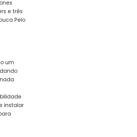
Jones
rs e três
Louca Pelo
do um
Lidando
gnada
bilidade
 instalar
para