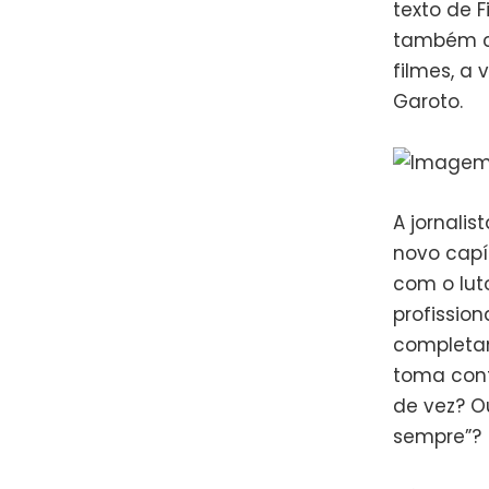
texto de F
também con
filmes, a
Garoto.
A jornali
novo capí
com o lut
profissio
completam
toma cont
de vez? O
sempre”?