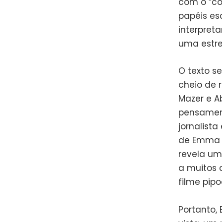
com o “co
papéis esq
interpret
uma estre
O texto s
cheio de r
Mazer e A
pensament
jornalist
de Emma T
revela um
a muitos d
filme pip
Portanto, 