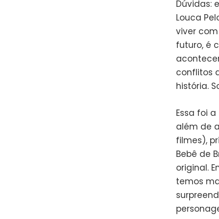
Dúvidas: 
Louca Pel
viver com
futuro, é 
acontecer
conflitos
história. 
Essa foi a
além de a
filmes), p
Bebê de B
original. 
temos mais
surpreend
personage