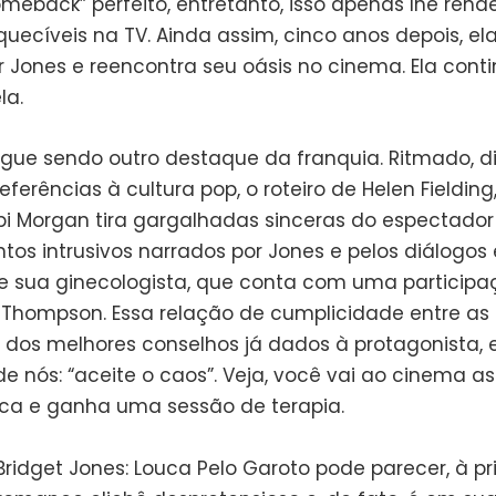
meback” perfeito, entretanto, isso apenas lhe rend
uecíveis na TV. Ainda assim, cinco anos depois, ela
ar Jones e reencontra seu oásis no cinema. Ela cont
la.
egue sendo outro destaque da franquia. Ritmado, 
eferências à cultura pop, o roteiro de Helen Fielding
bi Morgan tira gargalhadas sinceras do espectado
os intrusivos narrados por Jones e pelos diálogos 
a e sua ginecologista, que conta com uma participaç
hompson. Essa relação de cumplicidade entre as
 dos melhores conselhos já dados à protagonista
e nós: “aceite o caos”. Veja, você vai ao cinema as
oca e ganha uma sessão de terapia.
Bridget Jones: Louca Pelo Garoto pode parecer, à pr