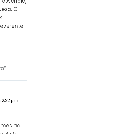
 essência,
veza. O
s
reverente
to”
m 2:22 pm
ilmes da