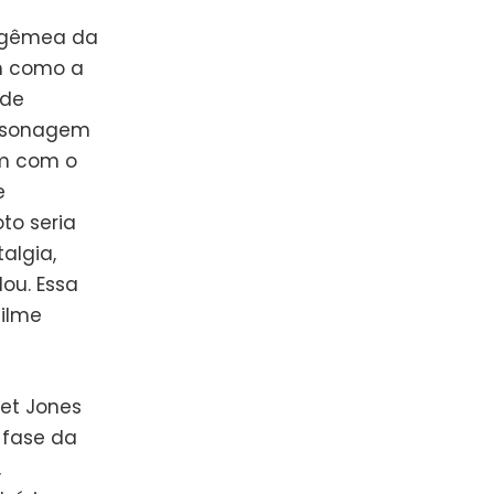
a gêmea da
im como a
 de
ersonagem
am com o
e
to seria
algia,
ou. Essa
filme
et Jones
 fase da
,