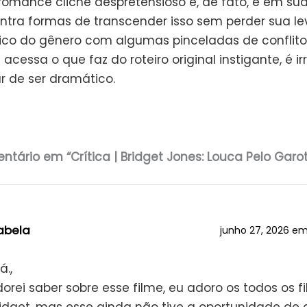
 romance clichê despretensioso e, de fato, é em sua
tra formas de transcender isso sem perder sua le
ico do gênero com algumas pinceladas de conflito
cessa o que faz do roteiro original instigante, é ir
r de ser dramático.
ntário em “Crítica | Bridget Jones: Louca Pelo Garo
abela
junho 27, 2026 e
á.,
orei saber sobre esse filme, eu adoro os todos os f