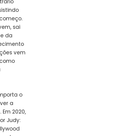
rário
istindo
recomeço.
em, sai
te da
recimento
ações vem
, como
a
importa o
ver a
 Em 2020,
or Judy:
ollywood