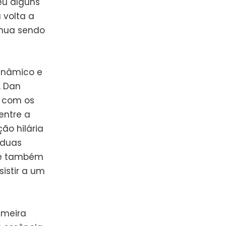
eu alguns
 volta a
inua sendo
dinâmico e
, Dan
r com os
entre a
ão hilária
 duas
, e também
sistir a um
imeira