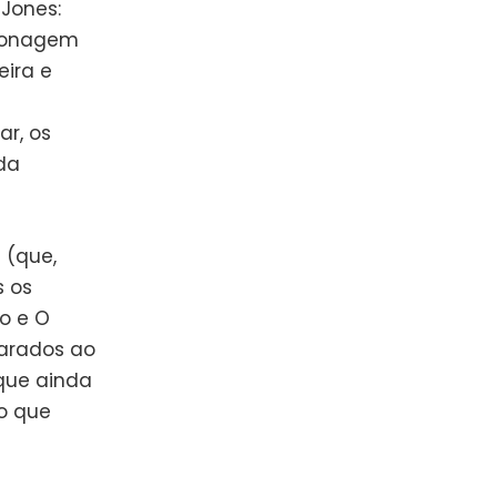
 Jones:
rsonagem
eira e
r, os
da
 (que,
s os
ão e O
arados ao
 que ainda
so que