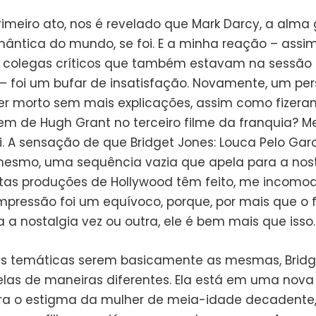
rimeiro ato, nos é revelado que Mark Darcy, a alm
mântica do mundo, se foi. E a minha reação – ass
 colegas críticos que também estavam na sessão
– foi um bufar de insatisfação. Novamente, um p
er morto sem mais explicações, assim como fizer
m de Hugh Grant no terceiro filme da franquia? M
i. A sensação de que Bridget Jones: Louca Pelo Garo
esmo, uma sequência vazia que apela para a nost
as produções de Hollywood têm feito, me incomod
impressão foi um equívoco, porque, por mais que o 
 a nostalgia vez ou outra, ele é bem mais que isso.
s temáticas serem basicamente as mesmas, Bridg
elas de maneiras diferentes. Ela está em uma nova
ira o estigma da mulher de meia-idade decadente