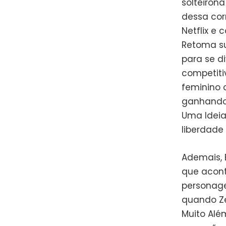
solteiron
dessa cor
Netflix e
Retoma su
para se d
competiti
feminino 
ganhando 
Uma Ideia
liberdade
Ademais, 
que acont
personage
quando Ze
Muito Além