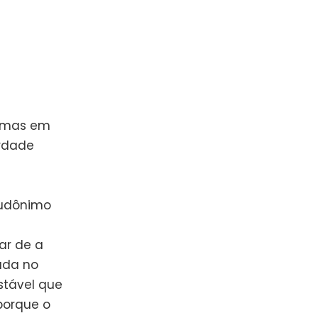
nemas em
rdade
eudônimo
ar de a
ada no
stável que
porque o