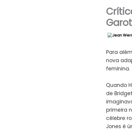
Críti
Garo
Para além
nova ada
feminina.
Quando He
de Bridge
imaginava
primeira 
célebre r
Jones é ú