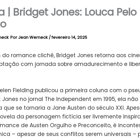
ca | Bridget Jones: Louca Pelo
to
Por
Jean Werneck
/
fevereiro 14, 2025
 do romance clichê, Bridget Jones retorna aos ci
ptação com jornada sobre amadurecimento e libe
len Fielding publicou a primeira coluna com o ps
t Jones no jornal The Independent em 1995, ela não
 que se tornaria a Jane Austen do século XXI. Apes
novela da personagem fictícia ser livremente inspir
omance de Austen Orgulho e Preconceito, é inconte
nica – apesar de seus conflitos serem universais – 