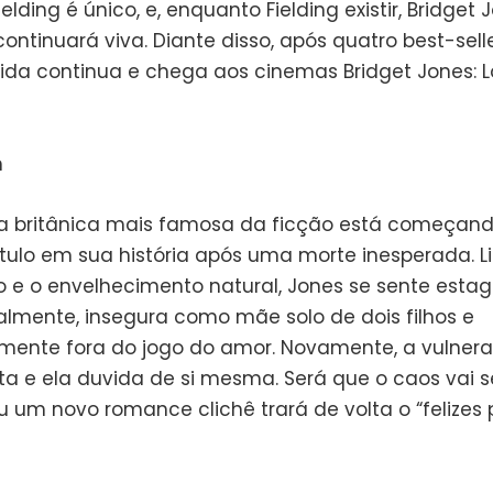
ielding é único, e, enquanto Fielding existir, Bridget 
tinuará viva. Diante disso, após quatro best-selle
 vida continua e chega aos cinemas Bridget Jones: 
sta britânica mais famosa da ficção está começan
tulo em sua história após uma morte inesperada. 
o e o envelhecimento natural, Jones se sente esta
nalmente, insegura como mãe solo de dois filhos e
ente fora do jogo do amor. Novamente, a vulnera
a e ela duvida de si mesma. Será que o caos vai se
u um novo romance clichê trará de volta o “felizes 