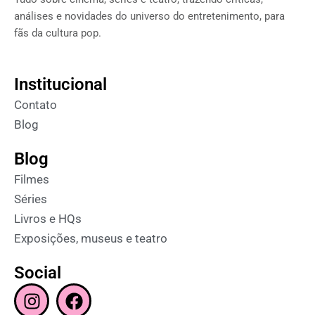
análises e novidades do universo do entretenimento, para
fãs da cultura pop.
Institucional
Contato
Blog
Blog
Filmes
Séries
Livros e HQs
Exposições, museus e teatro
Social
I
F
n
a