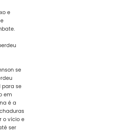
xo e
de
mbate.
perdeu
hnson se
erdeu
 para se
do em
na é a
achaduras
 o vício e
té ser