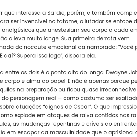
rr que interessa a Safdie, porém, é também comple
ara ser invencível no tatame, o lutador se entope 
e analgésicos que anestesiam seu corpo a cada e
não o leva muito longe. Sua primeira derrota vem
ada do nocaute emocional da namorada: “Você 
E daí? Supera isso logo”, dispara ela.
a entre os dois é o ponto alto do longa. Dwayne Jo
e corpo e alma ao papel. E não é apenas porque p
quilos na preparação ou ficou quase irreconhecível
 do personagem real — como costuma ser exalta
 sobre atuações “dignas de Oscar”. O que impressio
omo explode em ataques de raiva contidos nas r
los, as mudanças repentinas e críveis ao enfrentar
cia em escapar da masculinidade que o aprisiona, a