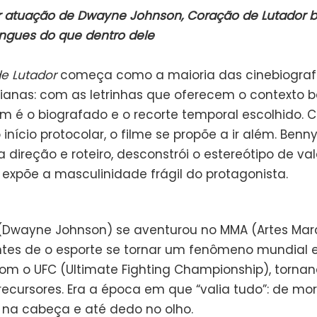
 atuação de Dwayne Johnson, Coração de Lutador br
ingues do que dentro dele
e Lutador
começa como a maioria das cinebiograf
ianas: com as letrinhas que oferecem o contexto b
m é o biografado e o recorte temporal escolhido. 
início protocolar, o filme se propõe a ir além. Benny
 direção e roteiro, desconstrói o estereótipo de va
expõe a masculinidade frágil do protagonista.
 (Dwayne Johnson) se aventurou no MMA (Artes Marc
ntes de o esporte se tornar um fenômeno mundial 
com o UFC (Ultimate Fighting Championship), torn
recursores. Era a época em que “valia tudo”: de mo
 na cabeça e até dedo no olho.