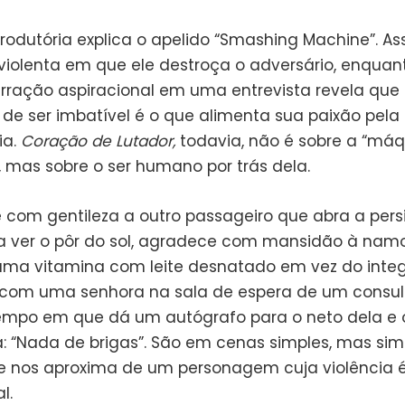
rodutória explica o apelido “Smashing Machine”. As
violenta em que ele destroça o adversário, enquan
arração aspiracional em uma entrevista revela que
de ser imbatível é o que alimenta sua paixão pela
ia.
Coração de Lutador,
todavia, não é sobre a “máq
 mas sobre o ser humano por trás dela.
 com gentileza a outro passageiro que abra a pers
a ver o pôr do sol, agradece com mansidão à nam
uma vitamina com leite desnatado em vez do integ
com uma senhora na sala de espera de um consult
mpo em que dá um autógrafo para o neto dela e 
: “Nada de brigas”. São em cenas simples, mas simb
e nos aproxima de um personagem cuja violência é
l.