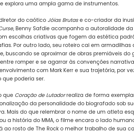
e explora uma ampla gama de instrumentos.
iretor do caótico
Jóias Brutas
e co-criador da inus
Curse
, Benny Safdie acompanha a autoralidade da
om escolhas criativas que fogem da estética padr
fias. Por outro lado, seu roteiro cai em armadilhas
de, buscando se aproximar de obras premiáveis do g
entre romper e se agarrar às convenções narrativ
envolvimento com Mark Kerr e sua trajetória, por ve
 que poderia ser.
o que
Coração de Lutador
realiza de forma exemplar
ionalização da personalidade do biografado sob su
va. Mais do que relembrar o nome de um atleta es
u a história do MMA, o filme encara o lado human
á ao rosto de The Rock o melhor trabalho de sua car