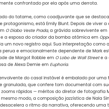
lmente confrontado por ela após uma derrota.
lado do tatame, como coadjuvante que se destac
e protagonismo, está Emily Blunt. Depois de viver a 
 em
O Diabo Veste Prada
, a grávida sobrevivente em
e a esposa do criador da bomba atômica em
Opp
ela um novo registro aqui. Sua interpretação como 
 perua e emocionalmente dependente de Mark est
dade de Margot Robbie em
O Lobo de Wall Street
e a 
osa de Alexa Demie em
Euphoria
.
nvolvente do casal instável é embalado por uma f
 e granulada, que confere tom documental com s
e zooms rápidos — méritos do diretor de fotografia
o mesmo modo, a composição jazzística de Nala Si
 desacelera o ritmo da narrativa, oferecendo uma t