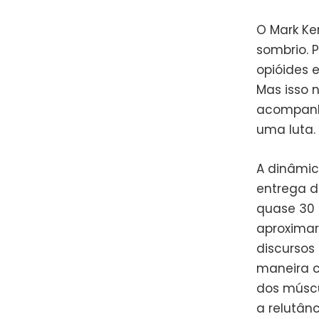
O Mark Ke
sombrio. P
opióides 
Mas isso 
acompanh
uma luta. 
A dinâmic
entrega d
quase 30 
aproximar
discursos
maneira c
dos múscu
a relutân