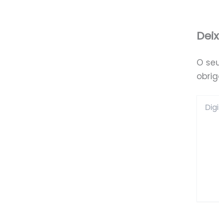
Dei
O se
obri
Digite
aqui...