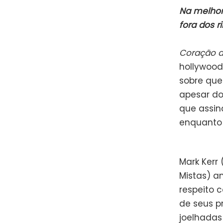
Na melhor
fora dos r
Coração d
hollywood
sobre que
apesar do 
que assina
enquanto 
Mark Kerr
Mistas) a
respeito 
de seus p
joelhadas