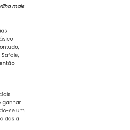
ilha mais
ias
ásico
Contudo,
 Safdie,
lentão
iais
e ganhar
ando-se um
rdidas a