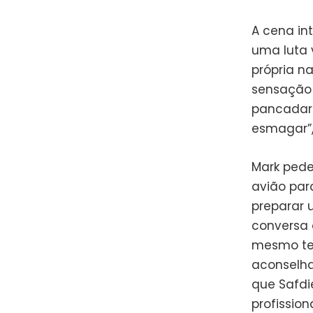
A cena int
uma luta 
própria n
sensação 
pancadar
esmagar”,
Mark pede
avião par
preparar 
conversa 
mesmo te
aconselha
que Safdi
profissiona