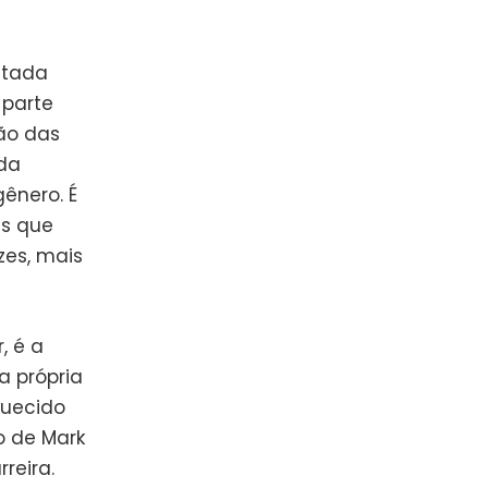
itada
 parte
ão das
 da
ênero. É
as que
zes, mais
, é a
a própria
quecido
o de Mark
reira.