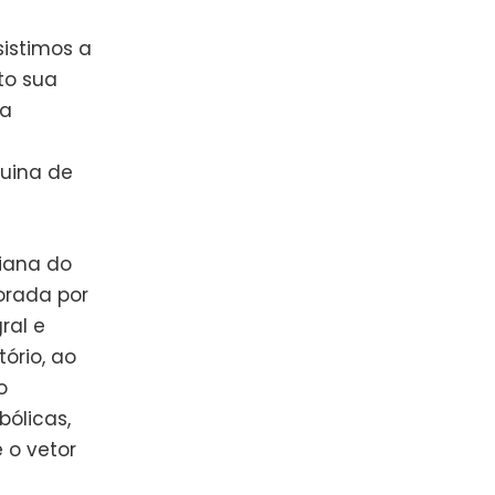
sistimos a
to sua
 a
uina de
iana do
orada por
ral e
ório, ao
o
ólicas,
 o vetor