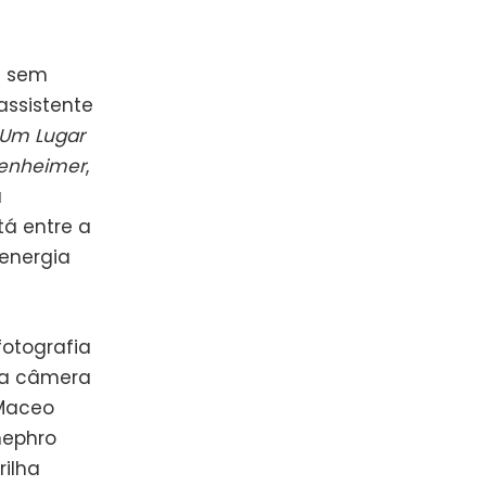
a sem
assistente
Um Lugar
enheimer
,
a
á entre a
energia
otografia
ua câmera
 Maceo
nephro
rilha