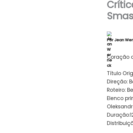
Críti
Smas
Por
Jean We
Coração d
Título Or
Direção: 
Roteiro: B
Elenco pri
Oleksandr
Duração:1
Distribuiç