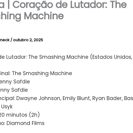
ca | Coração de Lutador: The
hing Machine
rneck
/
outubro 2, 2025
e Lutador: The Smashing Machine (Estados Unidos,
iginal: The Smashing Machine
Benny Safdie
enny Safdie
ncipal: Dwayne Johnson, Emily Blunt, Ryan Bader, Ba
 Usyk
20 minutos (2h)
ão: Diamond Films