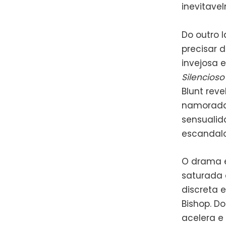
inevitave
Do outro 
precisar d
invejosa
Silencioso
Blunt rev
namorada
sensuali
escandal
O drama e
saturada
discreta 
Bishop. D
acelera e