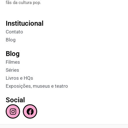
fãs da cultura pop.
Institucional
Contato
Blog
Blog
Filmes
Séries
Livros e HQs
Exposições, museus e teatro
Social
I
F
n
a
s
c