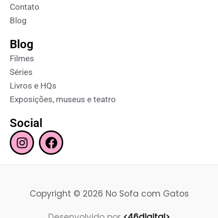
Contato
Blog
Blog
Filmes
Séries
Livros e HQs
Exposições, museus e teatro
Social
I
F
n
a
s
c
t
e
a
b
Copyright © 2026 No Sofa com Gatos
g
o
r
o
Desenvolvido por
<46digital>