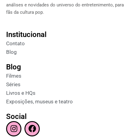
análises e novidades do universo do entretenimento, para
fãs da cultura pop.
Institucional
Contato
Blog
Blog
Filmes
Séries
Livros e HQs
Exposições, museus e teatro
Social
I
F
n
a