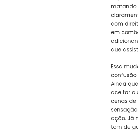
matando c
clarament
com direi
em combat
adicionan
que assis
Essa muda
confusão 
Ainda que
aceitar a 
cenas de 
sensação 
ação. Já 
tom de ga