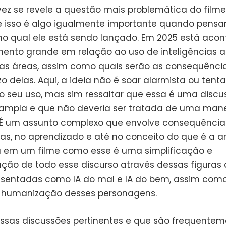
vez se revele a questão mais problemática do filme
 e isso é algo igualmente importante quando pens
no qual ele está sendo lançado. Em 2025 está aco
nto grande em relação ao uso de inteligências art
as áreas, assim como quais serão as consequênci
o delas. Aqui, a ideia não é soar alarmista ou tenta
o seu uso, mas sim ressaltar que essa é uma discu
ampla e que não deveria ser tratada de uma mane
. É um assunto complexo que envolve consequência
s, no aprendizado e até no conceito do que é a ar
em um filme como esse é uma simplificação e
ação de todo esse discurso através dessas figuras
esentadas como IA do mal e IA do bem, assim co
 humanização desses personagens.
ssas discussões pertinentes e que são frequentem