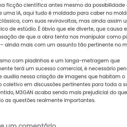
na ficção científica antes mesmo da possibilidade
e uma IA, aqui tudo é moldado para caber no mol
 clássica, com suas reviravoltas, mas ainda assim 
ico de estúdio. É óbvio que ele diverte, que causa
sação de que a obra tenta nos manipular como pú
l – ainda mais com um assunto tão pertinente no 
esmo com piadinhas e um longa-metragem que
ente terá um sucesso comercial, é necessário pen
e auxilia nessa criação de imagens que habitam o
o coletivo em discussões pertinentes para toda a s
sentido, M3GAN acaba sendo mais prejudicial do qu
o as questões realmente importantes.
xe um comentário