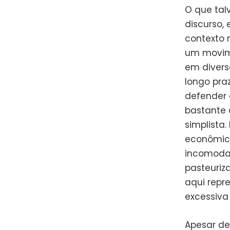
O que tal
discurso,
contexto 
um movime
em divers
longo praz
defender 
bastante 
simplista
econômica
incomoda 
pasteuriz
aqui repr
excessiva
Apesar de