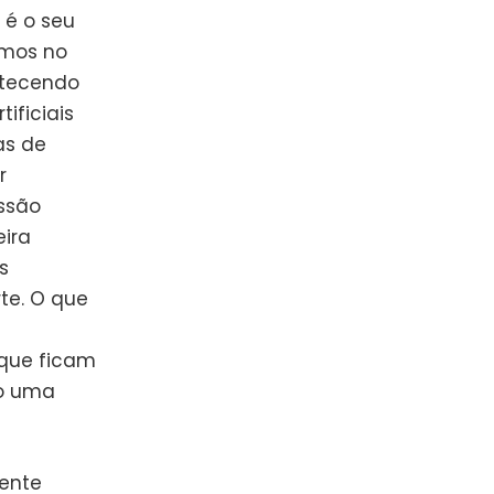
 é o seu
amos no
ntecendo
ificiais
as de
r
ssão
ira
s
te. O que
 que ficam
mo uma
ente