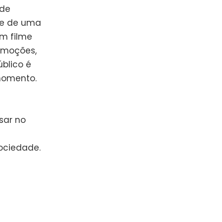
 de
de de uma
um filme
 emoções,
blico é
momento.
sar no
ociedade.
e