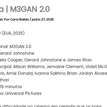
ca | M3GAN 2.0
Por
Carol Ballan
/
junho 27, 2025
 (EUA, 2025)
ginal: M3GAN 2.0
Gerard Johnstone
Akela Cooper, Gerard Johnstone e James Wan
ncipal: Allison Williams, Jemaine Clement, Violet Mc
is, Amie Donald, Ivanna Sakhno, Brian Jordan Alvare
thari
119 minutos
ão: Universal Pictures
a dificuldade no cinema em permitir que os bons