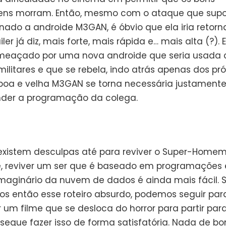
ens morram. Então, mesmo com o ataque que sup
onado a androide M3GAN, é óbvio que ela iria retorn
ailer já diz, mais forte, mais rápida e… mais alta (?). 
eaçado por uma nova androide que seria usada
militares e que se rebela, indo atrás apenas dos pró
 boa e velha M3GAN se torna necessária justamente
der a programação da colega.
 existem desculpas até para reviver o Super-Home
, reviver um ser que é baseado em programações 
imaginário da nuvem de dados é ainda mais fácil. 
 então esse roteiro absurdo, podemos seguir par
 um filme que se desloca do horror para partir par
segue fazer isso de forma satisfatória. Nada de b