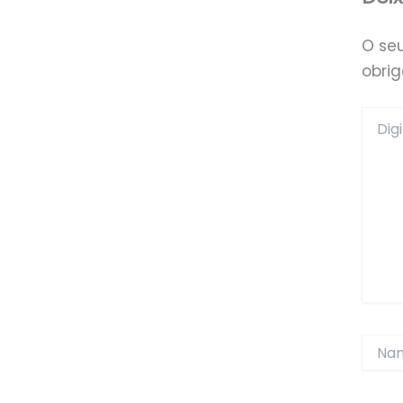
O se
obri
Digite
aqui...
Name