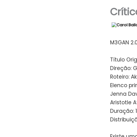
Críti
M3GAN 2.0
Título Ori
Direção: 
Roteiro: 
Elenco pri
Jenna Dav
Aristotle A
Duração: 
Distribuiç
Existe um