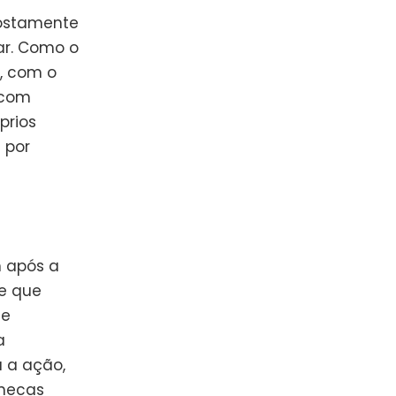
ostamente
ar. Como o
E, com o
 com
prios
 por
m após a
e que
Se
a
a a ação,
onecas