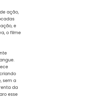
de ação,
focadas
 ação, e
a, o filme
nte
sangue.
rece
 criando
e, sem a
renta da
aro esse