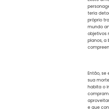
personag
teria det
próprio tr
mundo am
objetivos 
planos, a
compreen
Então, se
sua morte
habita o 
compramos
aproveitar
e que con