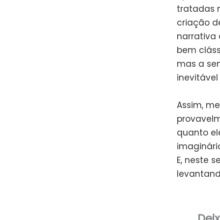
tratadas 
criação d
narrativa
bem cláss
mas a sen
inevitáve
Assim, m
provavelm
quanto el
imaginári
E, neste 
levantand
Dei