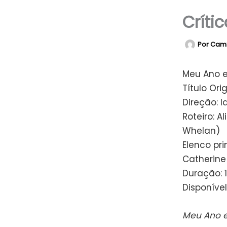
Críti
Por
Cam
Meu Ano e
Título Ori
Direção: I
Roteiro: A
Whelan)
Elenco pri
Catherine
Duração: 
Disponível
Meu Ano e