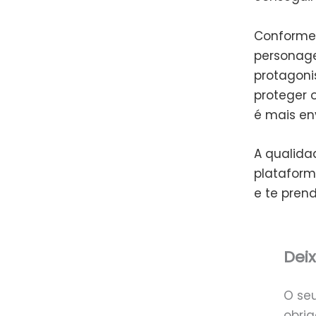
Conforme 
personage
protagoni
proteger 
é mais en
A qualida
plataform
e te prend
Dei
O se
obri