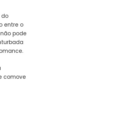
 do
o entre o
 não pode
onturbada
romance.
a
ue comove