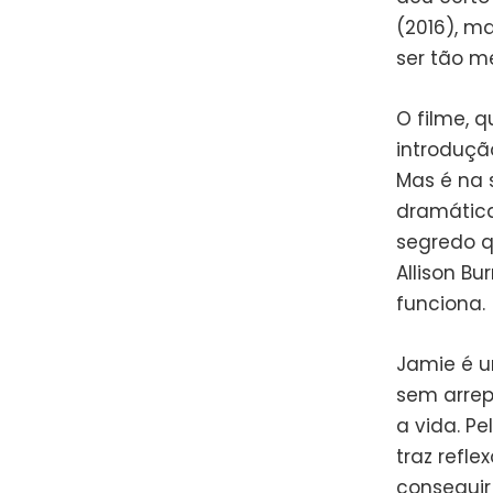
(2016), m
ser tão m
O filme, 
introduçã
Mas é na 
dramática
segredo q
Allison Bu
funciona.
Jamie é u
sem arrep
a vida. P
traz refle
conseguir