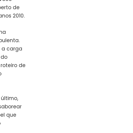
erto de
nos 2010.
uma
ulenta.
 a carga
 do
roteiro de
o
último,
saborear
el que
o