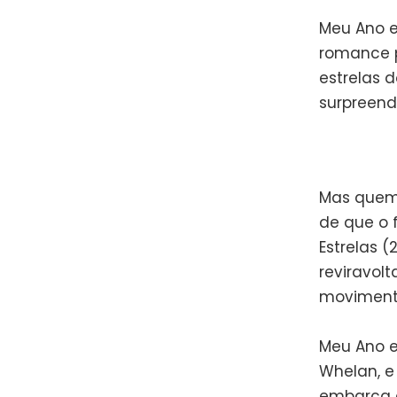
Meu Ano e
romance p
estrelas 
surpreende
Mas quem 
de que o 
Estrelas (
reviravolt
movimenta
Meu Ano e
Whelan, e
embarca 