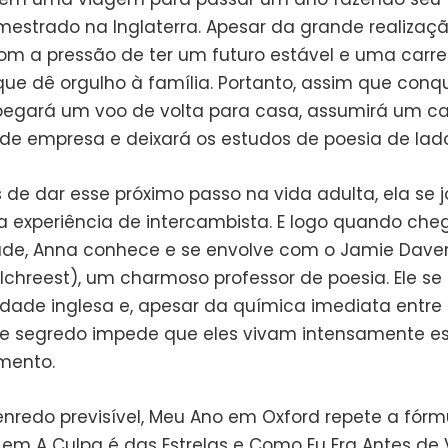
estrado na Inglaterra. Apesar da grande realizaçã
om a pressão de ter um futuro estável e uma carre
que dê orgulho à família. Portanto, assim que conqu
pegará um voo de volta para casa, assumirá um c
e empresa e deixará os estudos de poesia de lado
 de dar esse próximo passo na vida adulta, ela se 
 experiência de intercambista. E logo quando che
ade, Anna conhece e se envolve com o Jamie Dave
lchreest), um charmoso professor de poesia. Ele se 
idade inglesa e, apesar da química imediata entre o
 segredo impede que eles vivam intensamente e
mento.
redo previsível, Meu Ano em Oxford repete a fórm
 em A Culpa é das Estrelas e Como Eu Era Antes de