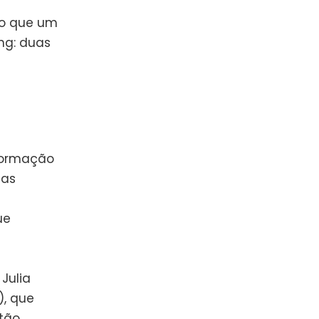
o o que um
ng: duas
nformação
das
ue
Julia
), que
tão