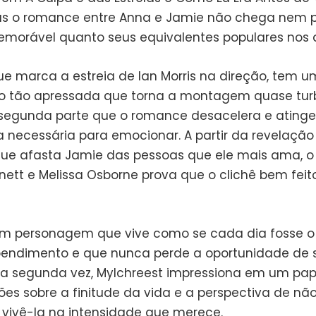
as o romance entre Anna e Jamie não chega nem p
emorável quanto seus equivalentes populares nos a
que marca a estreia de Ian Morris na direção, tem 
o tão apressada que torna a montagem quase turb
segunda parte que o romance desacelera e atinge
 necessária para emocionar. A partir da revelação
ue afasta Jamie das pessoas que ele mais ama, o 
rnett e Melissa Osborne prova que o clichê bem feit
m personagem que vive como se cada dia fosse o 
endimento e que nunca perde a oportunidade de 
ela segunda vez, Mylchreest impressiona em um pap
xões sobre a finitude da vida e a perspectiva de nã
 vivê-la na intensidade que merece.