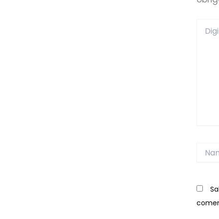
Digite
aqui...
Name
Sa
comen