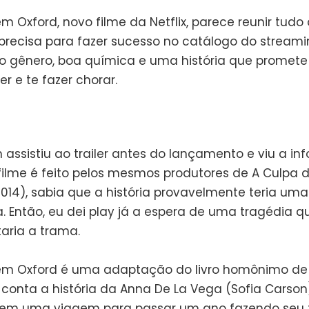
m Oxford, novo filme da Netflix, parece reunir tud
recisa para fazer sucesso no catálogo do streami
do gênero, boa química e uma história que promete
r e te fazer chorar.
assistiu ao trailer antes do lançamento e viu a i
filme é feito pelos mesmos produtores de A Culpa 
2014), sabia que a história provavelmente teria uma
a. Então, eu dei play já a espera de uma tragédia q
ria a trama.
m Oxford é uma adaptação do livro homônimo de 
 conta a história da Anna De La Vega (Sofia Carson
em uma viagem para passar um ano fazendo seu 