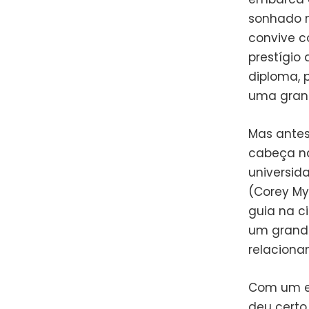
sonhado m
convive c
prestígio 
diploma, 
uma grand
Mas antes
cabeça na
universid
(Corey My
guia na c
um grande
relaciona
Com um en
deu certo