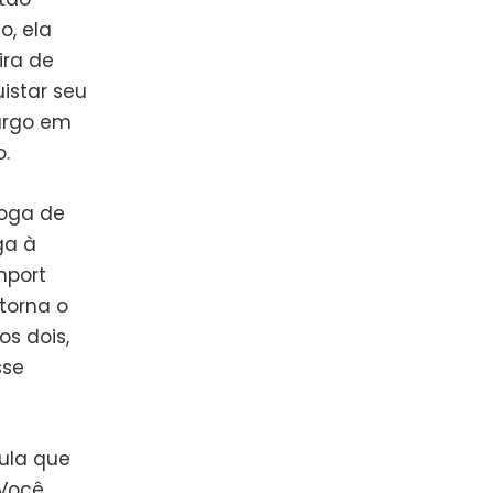
o, ela
ira de
istar seu
argo em
.
joga de
ga à
nport
torna o
s dois,
sse
ula que
 Você