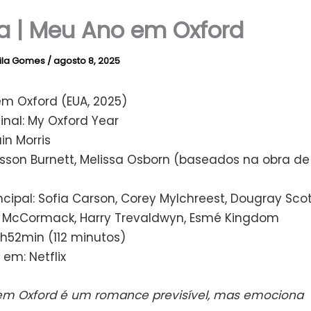
ca | Meu Ano em Oxford
ila Gomes
/
agosto 8, 2025
m Oxford (EUA, 2025)
ginal: My Oxford Year
ain Morris
lisson Burnett, Melissa Osborn (baseados na obra de 
ncipal: Sofia Carson, Corey Mylchreest, Dougray Scot
 McCormack, Harry Trevaldwyn, Esmé Kingdom
1h52min (112 minutos)
 em: Netflix
m Oxford é um romance previsível, mas emociona