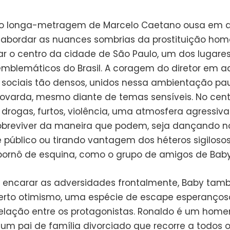
o longa-metragem de Marcelo Caetano ousa em d
 abordar as nuances sombrias da prostituição hom
ar o centro da cidade de São Paulo, um dos lugare
emblemáticos do Brasil. A coragem do diretor em a
 sociais tão densos, unidos nessa ambientação pau
ovarda, mesmo diante de temas sensíveis. No cent
 drogas, furtos, violência, uma atmosfera agressiva
breviver da maneira que podem, seja dançando n
e público ou tirando vantagem dos héteros sigiloso
ornô de esquina, como o grupo de amigos de Baby
 encarar as adversidades frontalmente, Baby ta
erto otimismo, uma espécie de escape esperanços
elação entre os protagonistas. Ronaldo é um hom
 um pai de família divorciado que recorre a todos 