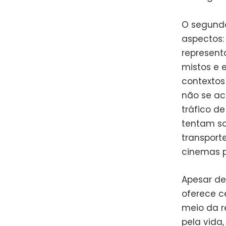
O segund
aspectos:
represent
mistos e 
contextos
não se ac
tráfico de
tentam so
transport
cinemas p
Apesar de
oferece c
meio da r
pela vida,