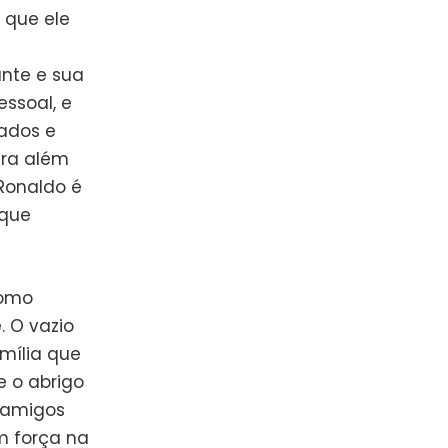
e que ele
ante e sua
ssoal, e
ados e
ara além
 Ronaldo é
 que
como
 O vazio
amília que
e o abrigo
s amigos
m força na