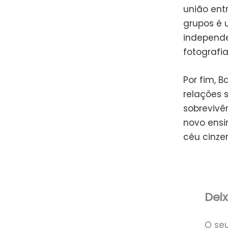
união ent
grupos é 
independ
fotografia
Por fim, 
relações s
sobrevivê
novo ensi
céu cinzen
Dei
O se