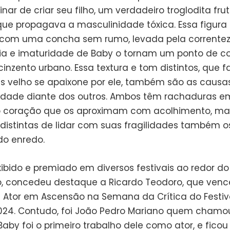
nar de criar seu filho, um verdadeiro troglodita fr
ue propagava a masculinidade tóxica. Essa figura
com uma concha sem rumo, levada pela correntez
ia e imaturidade de Baby o tornam um ponto de co
cinzento urbano. Essa textura e tom distintos, que
s velho se apaixone por ele, também são as causa
lidade diante dos outros. Ambos têm rachaduras e
o coração que os aproximam com acolhimento, ma
distintas de lidar com suas fragilidades também 
do enredo.
xibido e premiado em diversos festivais ao redor do 
 concedeu destaque a Ricardo Teodoro, que venc
 Ator em Ascensão na Semana da Crítica do Festiv
24. Contudo, foi João Pedro Mariano quem chamo
aby foi o primeiro trabalho dele como ator, e ficou