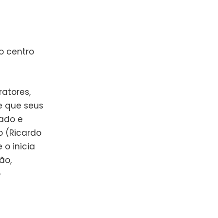
o centro
atores,
e que seus
ado e
o (Ricardo
o inicia
ão,
o