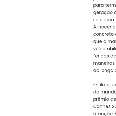
para termi
geração q
se choca 
A inocênc
concreto 
que o mai
vulnerabi
feridas d
maneiras 
ao longo 
O filme, e
do mundo,
prêmio de
Cannes 20
atenção. B