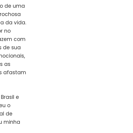
uto de uma
 rochosa
a da vida.
r no
 fazem com
s de sua
mocionais,
s as
os afastam
Brasil e
eu o
al de
u minha