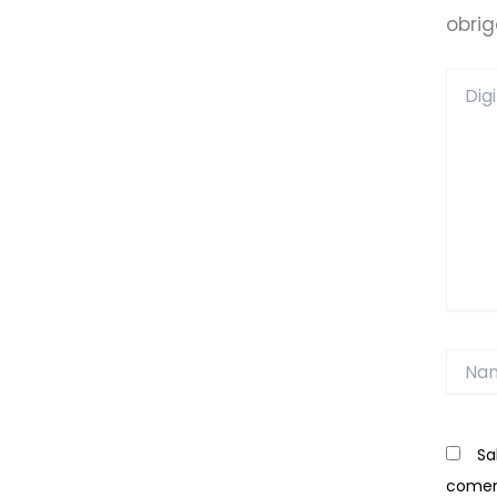
obri
Digite
aqui...
Name
Sa
comen