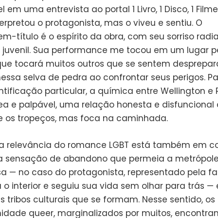
l em uma entrevista ao portal 1 Livro, 1 Disco, 1 Film
erpretou o protagonista, mas o viveu e sentiu. O
m-título é o espírito da obra, com seu sorriso radi
a juvenil. Sua performance me tocou em um lugar pe
que tocará muitos outros que se sentem desprepar
nessa selva de pedra ao confrontar seus perigos. P
tificação particular, a química entre Wellington e
a e palpável, uma relação honesta e disfuncional
 os tropeços, mas foca na caminhada.
 a relevância do romance LGBT está também em 
a sensação de abandono que permeia a metrópole.
lsa — no caso do protagonista, representado pela f
 o interior e seguiu sua vida sem olhar para trás — 
s tribos culturais que se formam. Nesse sentido, o
dade queer, marginalizados por muitos, encontra