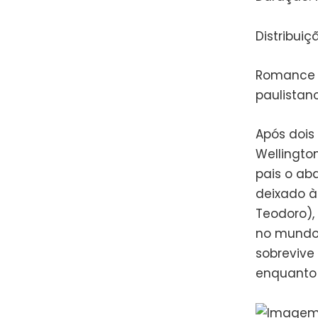
Distribuiçã
Romance L
paulistan
Após dois
Wellingto
pais o ab
deixado à
Teodoro),
no mundo 
sobrevive
enquanto d