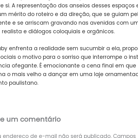
re si. A representação dos anseios desses espaços 
um mérito do roteiro e da direção, que se guiam p
ente e se arriscam gravando nas avenidas com u
 realista e diálogos coloquiais e orgânicos.
Baby enfrenta a realidade sem sucumbir a ela, prop
ociais o motivo para o sorriso que interrompe o ins
ncia ofegante. É emocionante a cena final em que
na o mais velho a dançar em uma laje ornamenta
to paulistano.
xe um comentário
u endereço de e-mail não será publicado.
Campos