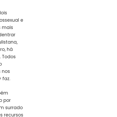
ois
ossexual e
s mais
dentrar
listana,
ro, há
. Todos
o
s nos
 faz.
mbém
o por
em surrado
os recursos