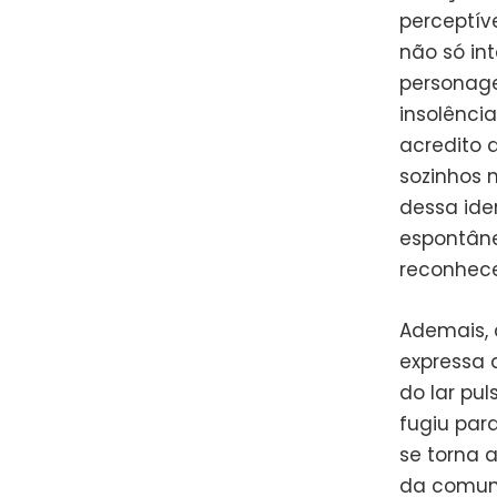
perceptíve
não só int
personage
insolênci
acredito 
sozinhos 
dessa iden
espontâne
reconhece
Ademais,
expressa 
do lar pu
fugiu para
se torna a
da comuni