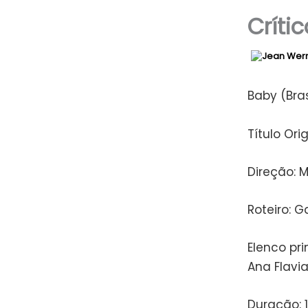
Críti
Baby (Bras
Título Ori
Direção: 
Roteiro: 
Elenco pri
Ana Flavia
Duração: 