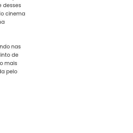
e desses
elo cinema
ma
ondo nas
tinto de
 o mais
da pelo