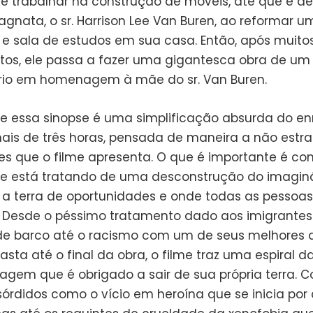
e trabalhar na construção de móveis, até que é d
gnata, o sr. Harrison Lee Van Buren, ao reformar u
a e sala de estudos em sua casa. Então, após muito
tos, ele passa a fazer uma gigantesca obra de um
io em homenagem à mãe do sr. Van Buren.
ue essa sinopse é uma simplificação absurda do e
ais de três horas, pensada de maneira a não estra
s que o filme apresenta. O que é importante é c
me está tratando de uma desconstrução do imaginá
a terra de oportunidades e onde todas as pesso
s. Desde o péssimo tratamento dado aos imigrante
e barco até o racismo com um de seus melhores 
asta até o final da obra, o filme traz uma espiral d
agem que é obrigado a sair de sua própria terra. 
sórdidos como o vício em heroína que se inicia por