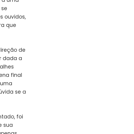
a a uma
 se
s ouvidos,
ra que
ireção de
r dada a
talhes
ena final
e uma
úvida se a
tado, foi
e sua
 apenas