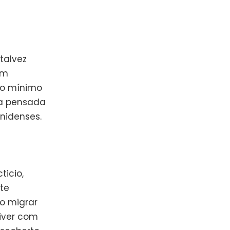
talvez
om
 no mínimo
ca pensada
nidenses.
ticio,
te
o migrar
viver com