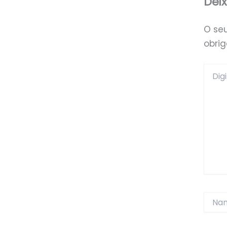
Dei
O se
obri
Digite
aqui...
Name