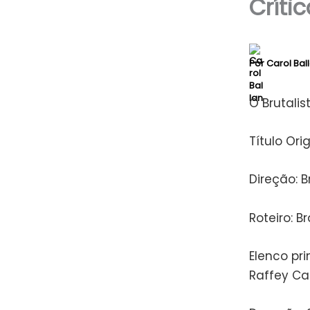
Crític
Por
Carol Bal
O Brutalis
Título Orig
Direção: 
Roteiro: 
Elenco pri
Raffey Cas