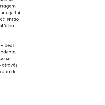
ensagem
rra já foi
ica então
stética
 vídeos
endente,
ce se
 através
orada de