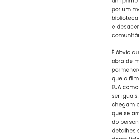
um primo 
por um ma
bibliotec
e desacer
comunitár
É óbvio q
obra de m
pormenore
que o fil
EUA como 
ser iguai
chegam d
que se arr
do person
detalhes 