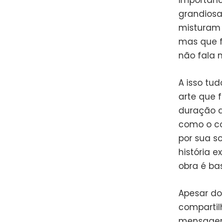
importânc
grandiosa
misturam 
mas que f
não fala 
A isso tu
arte que 
duração da
como o col
por sua s
história e
obra é ba
Apesar do
compartil
mensagem.