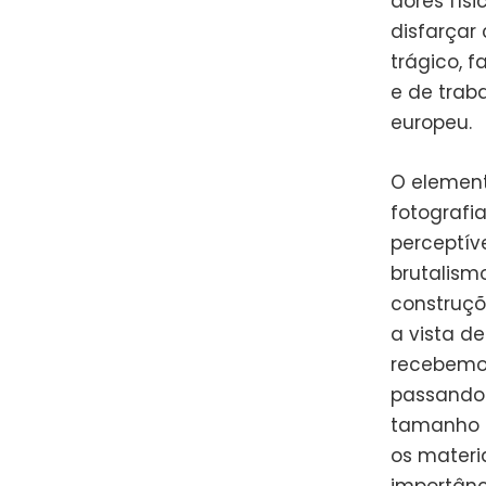
dores fís
disfarçar
trágico, 
e de trab
europeu.
O element
fotografi
perceptív
brutalism
construçõ
a vista d
recebemos
passando 
tamanho d
os materi