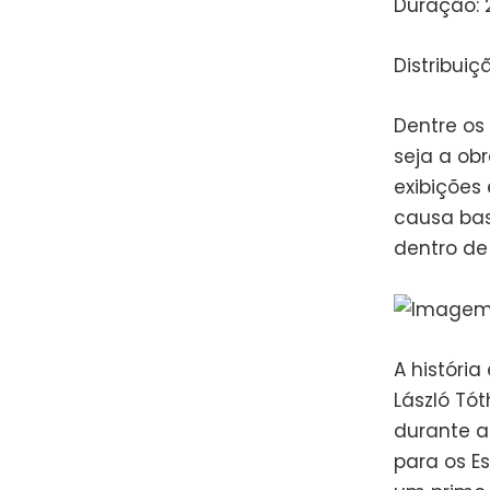
Duração: 
Distribuiç
Dentre os 
seja a ob
exibições
causa bas
dentro de
A históri
László Tó
durante a
para os E