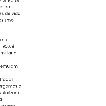
e tenta se
co ao
es de vida
nazismo
 uma
1950, é
emular o
e emulam
tradas
xergamos o
valorizam
a