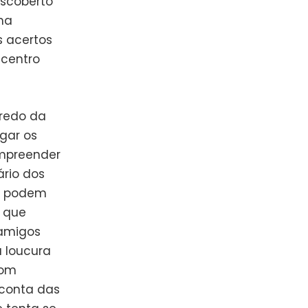
escoberto
ma
s acertos
 centro
nredo da
gar os
ompreender
rio dos
as podem
s que
amigos
a loucura
Com
 conta das