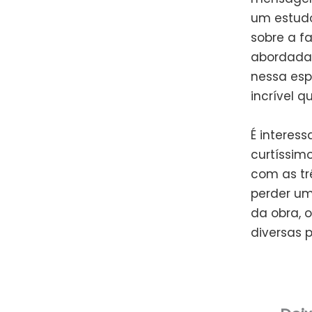
um estud
sobre a fa
abordada 
nessa esp
incrível 
É interes
curtíssim
com as tr
perder um
da obra, 
diversas 