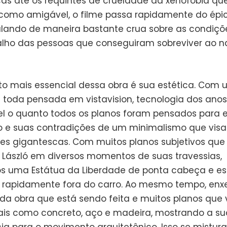
icas até os requintes de crueldade da xenofobia qu
 como amigável, o filme passa rapidamente do épi
falando de maneira bastante crua sobre as condiçõ
alho das pessoas que conseguiram sobreviver ao 
o mais essencial dessa obra é sua estética. Com
a toda pensada em vistavision, tecnologia dos anos 
el o quanto todos os planos foram pensados para 
o e suas contradições de um minimalismo que visa
es gigantescas. Com muitos planos subjetivos qu
e László em diversos momentos de suas travessias,
 uma Estátua da Liberdade de ponta cabeça e es
rapidamente fora do carro. Ao mesmo tempo, en
a obra que está sendo feita e muitos planos que 
ais como concreto, aço e madeira, mostrando a su