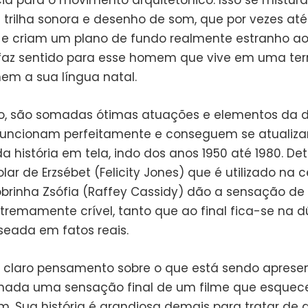
ia para o movimento arquitetônico. Isso se mistur
 trilha sonora e desenho de som, que por vezes até
e criam um plano de fundo realmente estranho ao
az sentido para esse homem que vive em uma ter
nem a sua língua natal.
do, são somadas ótimas atuações e elementos da d
funcionam perfeitamente e conseguem se atualiza
 história em tela, indo dos anos 1950 até 1980. De
ar de Erzsébet (Felicity Jones) que é utilizado na c
obrinha Zsófia (Raffey Cassidy) dão a sensação d
xtremamente crível, tanto que ao final fica-se na d
seada em fatos reais.
 claro pensamento sobre o que está sendo apresen
hada uma sensação final de um filme que esquec
 Sua história é grandiosa demais para tratar de