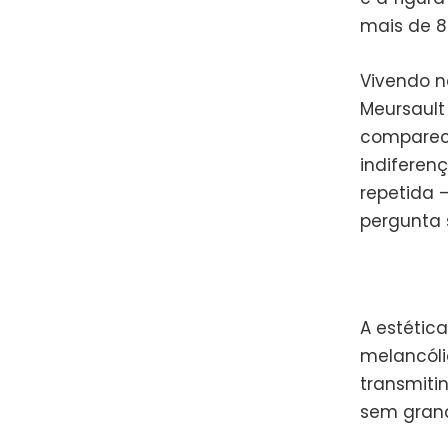
mais de 8
Vivendo na
Meursault 
comparece
indiferenç
repetida 
pergunta 
A estétic
melancóli
transmiti
sem grand