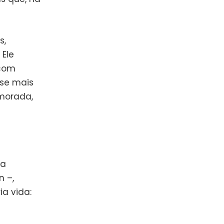
s,
 Ele
 com
ase mais
amorada,
ra
n –,
a vida: