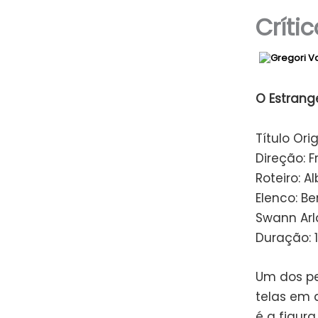
Crític
O Estrange
Título Orig
Direção: 
Roteiro: A
Elenco: Be
Swann Ar
Duração: 
Um dos pe
telas em 
é a figura