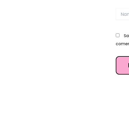
Name
Sa
comen