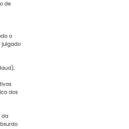
ro de
odo o
r julgado
laud),
tivas
ico dos
í da
absurdo