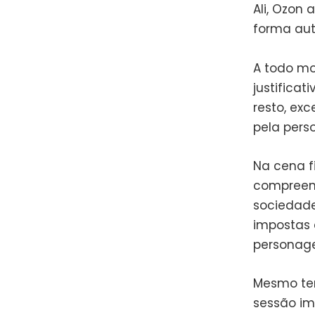
Ali, Ozon 
forma aut
A todo m
justificat
resto, exc
pela pers
Na cena f
compreend
sociedade
impostas 
personag
Mesmo tend
sessão im