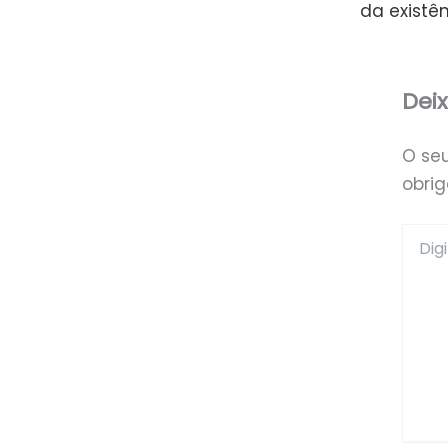
da existê
Dei
O se
obri
Digite
aqui...