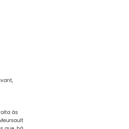
avant,
olta às
 Meursault
us que, há