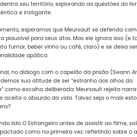
adentra seu território, explorando as questões do liv
êntica e instigante.
omento, esperamos que Meursault se defenda com
iva plausível para seus atos. Mas ele ignora isso (e t
eto fumar, beber vinho ou café, claro) e se deixa se
onalidade apática.
inal, no diálogo com o capelão da prisão (Swann Ar
emos sua atitude de ser “estranho aos olhos da
” como escolha deliberada: Meursault rejeita narra
e aceita o absurdo da vida. Talvez seja o mais esto
ens?
o lido O Estrangeiro antes de assistir ao filme, sa
pactado como na primeira vez: refletindo sobre o 