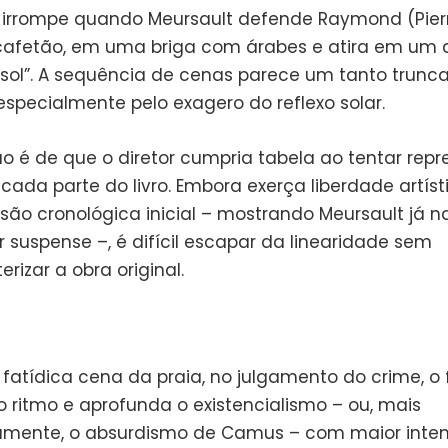
o irrompe quando Meursault defende Raymond (Pierre
 cafetão, em uma briga com árabes e atira em um d
sol”. A sequência de cenas parece um tanto trunc
especialmente pelo exagero do reflexo solar.
o é de que o diretor cumpria tabela ao tentar repr
 cada parte do livro. Embora exerça liberdade artís
são cronológica inicial – mostrando Meursault já n
 suspense –, é difícil escapar da linearidade sem
rizar a obra original.
 fatídica cena da praia, no julgamento do crime, o 
o ritmo e aprofunda o existencialismo – ou, mais
amente, o absurdismo de Camus – com maior inten