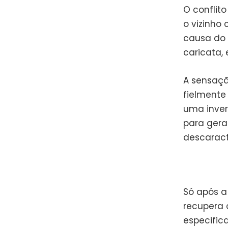
O conflit
o vizinho
causa do 
caricata, 
A sensaçã
fielmente
uma inver
para gerar
descaracte
Só após a
recupera 
especific