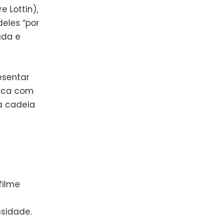
 Lottin),
eles “por
ada e
esentar
tica com
a cadeia
filme
sidade.