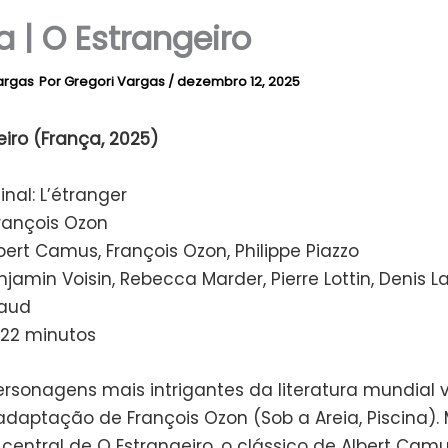
a | O Estrangeiro
Por
Gregori Vargas
/
dezembro 12, 2025
iro (França, 2025)
inal: L’étranger
François Ozon
lbert Camus, François Ozon, Philippe Piazzo
njamin Voisin, Rebecca Marder, Pierre Lottin, Denis L
laud
122 minutos
rsonagens mais intrigantes da literatura mundial v
adaptação de François Ozon (Sob a Areia, Piscina).
 central de O Estrangeiro, o clássico de Albert Cam