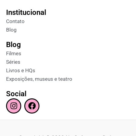
Institucional
Contato
Blog
Blog
Filmes
Séries
Livros e HQs
Exposições, museus e teatro
Social
I
F
n
a
s
c
t
e
a
b