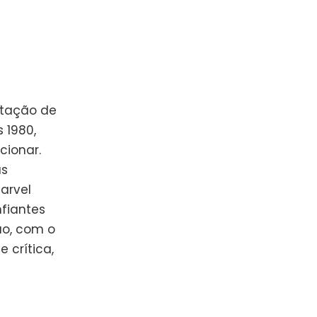
ptação de
 1980,
cionar.
as
arvel
fiantes
ão, com o
 crítica,