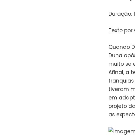
Duração: 
Texto por 
Quando De
Duna após
muito se 
Afinal, a
franquias
tiveram m
em adapta
projeto da
as expect