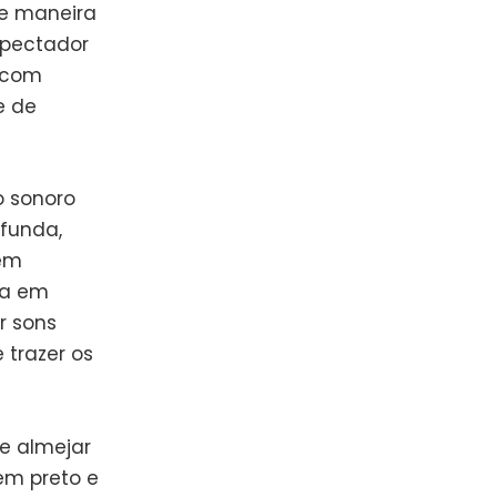
de maneira
spectador
s com
e de
o sonoro
funda,
 em
ta em
r sons
 trazer os
e almejar
em preto e