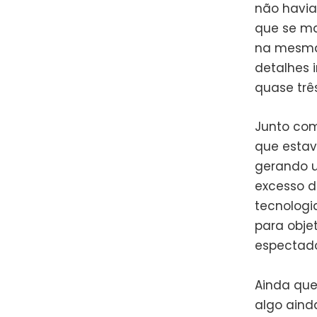
não havia
que se ma
na mesma 
detalhes 
quase trê
Junto com
que estav
gerando u
excesso d
tecnologi
para obje
espectado
Ainda que
algo aind