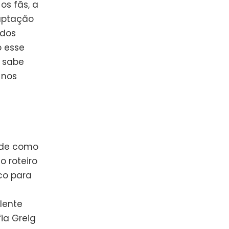
os fãs, a
aptação
 dos
o esse
e sabe
 nos
o de como
 roteiro
co para
lente
ia Greig