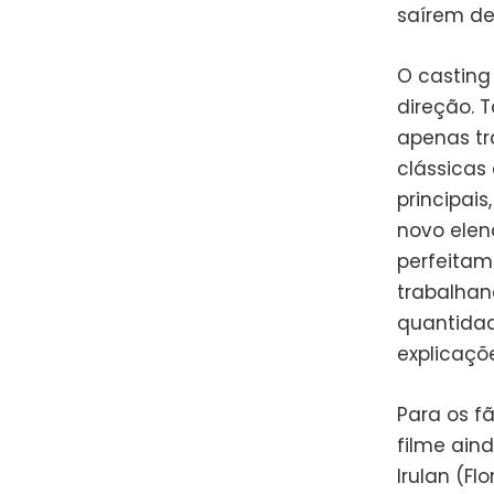
saírem d
O casting
direção. 
apenas tr
clássicas
principais
novo elen
perfeitam
trabalhan
quantidad
explicaçõe
Para os f
filme ain
Irulan (Fl