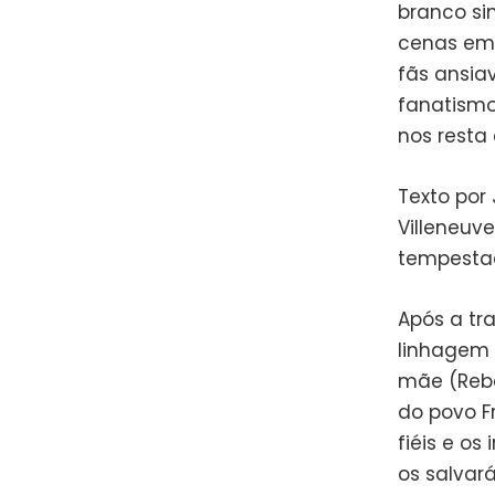
branco si
cenas em 
fãs ansia
fanatismo
nos resta
Texto por
Villeneuv
tempestad
Após a tr
linhagem 
mãe (Rebe
do povo F
fiéis e o
os salvar