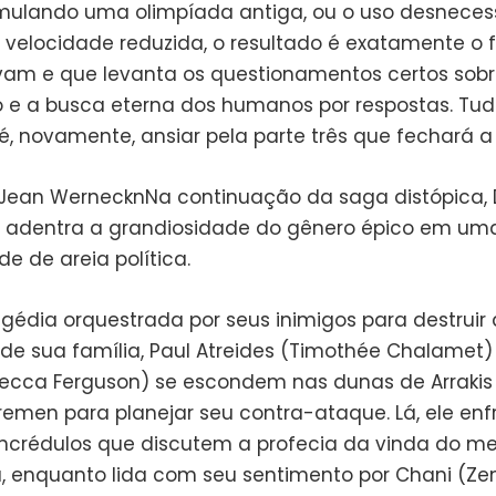
mulando uma olimpíada antiga, ou o uso desneces
velocidade reduzida, o resultado é exatamente o 
vam e que levanta os questionamentos certos sobre 
 e a busca eterna dos humanos por respostas. Tud
 é, novamente, ansiar pela parte três que fechará a
 Jean WernecknNa continuação da saga distópica, 
e adentra a grandiosidade do gênero épico em um
e de areia política.
agédia orquestrada por seus inimigos para destruir 
de sua família, Paul Atreides (Timothée Chalamet)
cca Ferguson) se escondem nas dunas de Arrakis
remen para planejar seu contra-ataque. Lá, ele enf
s incrédulos que discutem a profecia da vinda do m
á, enquanto lida com seu sentimento por Chani (Ze