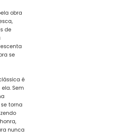
pela obra
esca,
s de
a
crescenta
bra se
lássica é
 ela. Sem
ma
 se torna
azendo
 honra,
ara nunca