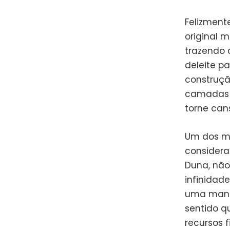
Felizment
original 
trazendo 
deleite p
construçã
camadas d
torne can
Um dos ma
considera
Duna, não
infinidad
uma manei
sentido qu
recursos 