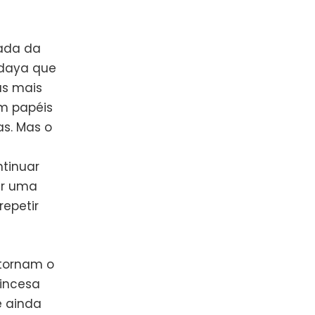
iada da
ndaya que
as mais
m papéis
as. Mas o
a
ntinuar
ar uma
epetir
 tornam o
rincesa
e ainda