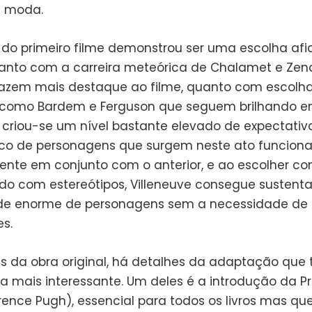
e moda.
 do primeiro filme demonstrou ser uma escolha af
Tanto com a carreira meteórica de Chalamet e Ze
azem mais destaque ao filme, quanto com escolh
 como Bardem e Ferguson que seguem brilhando e
, criou-se um nível bastante elevado de expectativ
co de personagens que surgem neste ato funcion
ente em conjunto com o anterior, e ao escolher co
do com estereótipos, Villeneuve consegue sustent
e enorme de personagens sem a necessidade de r
s.
ãs da obra original, há detalhes da adaptação que
da mais interessante. Um deles é a introdução da P
orence Pugh), essencial para todos os livros mas qu