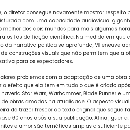
e, o diretor consegue novamente mostrar respeito 
misturada com uma capacidade audiovisual gigant
o melhor dos dois mundos para mais algumas hora
ara os fãs da ficção científica. Na medida em que 
o da narrativa política se aprofunda, Villeneuve a
e construções visuais que não permitem que a o
sativa para os espectadores.
iores problemas com a adaptação de uma obra c
r o efeito que ela tem em tudo o que é criado após
 haveria Star Wars, Warhammer, Blade Runner e u
e de obras amadas na atualidade. O aspecto visual
ra de trazer frescor ao texto original que segue f
ase 60 anos após a sua publicação. Afinal, guerra,
finitos e amor são temáticas amplas o suficiente p