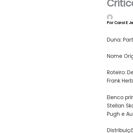
Crític
Por
Carol E 
Duna: Part
Nome Orig
Roteiro: D
Frank Herb
Elenco pri
Stellan Sk
Pugh e Aus
Distribuiç