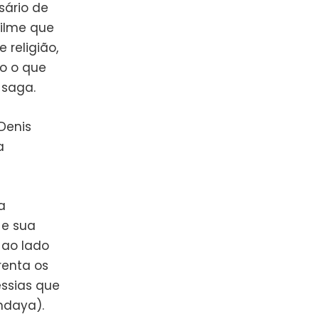
sário de
filme que
religião,
o o que
 saga.
Denis
a
a
 e sua
 ao lado
renta os
essias que
ndaya).