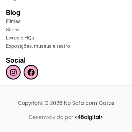
Blog
Filmes
Séries
Livros e HQs
Exposições, museus e teatro
Social
I
F
n
a
s
c
t
e
a
b
Copyright © 2026 No Sofa com Gatos
g
o
r
o
Desenvolvido por
<46digital>
a
k
m