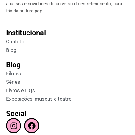
análises e novidades do universo do entretenimento, para
fãs da cultura pop.
Institucional
Contato
Blog
Blog
Filmes
Séries
Livros e HQs
Exposições, museus e teatro
Social
I
F
n
a