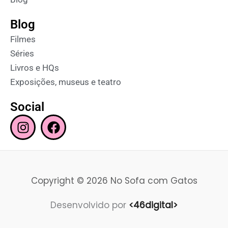
Blog
Filmes
Séries
Livros e HQs
Exposições, museus e teatro
Social
I
F
n
a
s
c
t
e
a
b
Copyright © 2026 No Sofa com Gatos
g
o
r
o
Desenvolvido por
<46digital>
a
k
m