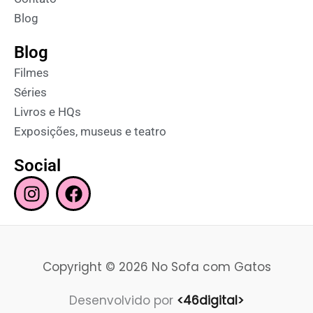
Blog
Blog
Filmes
Séries
Livros e HQs
Exposições, museus e teatro
Social
I
F
n
a
s
c
t
e
a
b
Copyright © 2026 No Sofa com Gatos
g
o
r
o
Desenvolvido por
<46digital>
a
k