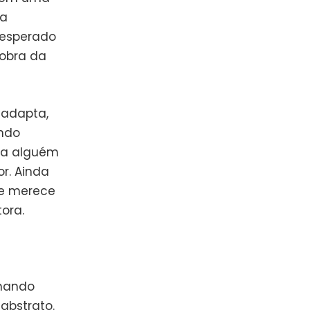
 a
 esperado
 obra da
 adapta,
ando
ara alguém
r. Ainda
ue merece
ora.
rnando
abstrato.