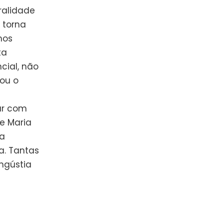
eralidade
 torna
mos
ta
cial, não
ou o
car com
e Maria
 a
a. Tantas
ngústia