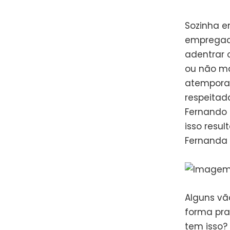
Sozinha 
empregada,
adentrar 
ou não ma
atemporal 
respeitada
Fernando 
isso resu
Fernanda 
Alguns vão
forma pra
tem isso?