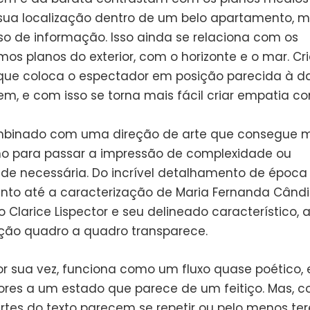
sua localização dentro de um belo apartamento, 
o de informação. Isso ainda se relaciona com os
mos planos do exterior, com o horizonte e o mar. C
que coloca o espectador em posição parecida à d
m, e com isso se torna mais fácil criar empatia co
mbinado com uma direção de arte que consegue 
o para passar a impressão de complexidade ou
ade necessária. Do incrível detalhamento de época
to até a caracterização de Maria Fernanda Când
Clarice Lispector e seu delineado característico, 
ão quadro a quadro transparece.
or sua vez, funciona como um fluxo quase poético, 
res a um estado que parece de um feitiço. Mas, 
rtes do texto parecem se repetir ou pelo menos t