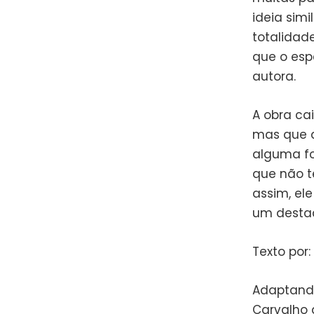
ideia sim
totalidad
que o esp
autora.
A obra ca
mas que a
alguma fo
que não t
assim, el
um destaq
Texto por
Adaptando
Carvalho 