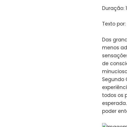
Duração: 
Texto por:
Das grande
menos ad
sensações
de consci
minucioso
Segundo G
experiênc
todos os 
esperada.
poder ent