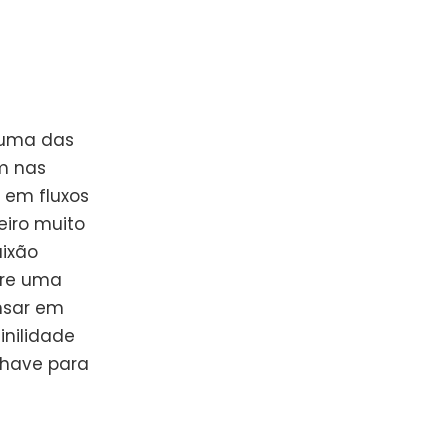
a uma das
m nas
 em fluxos
eiro muito
aixão
bre uma
nsar em
inilidade
chave para