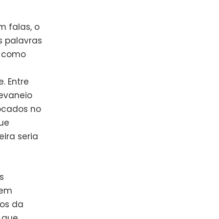
 falas, o
s palavras
e como
a
. Entre
devaneio
ocados no
que
ira seria
s
gem
mos da
 que