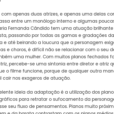
com apenas duas atrizes, e apenas uma delas com
passa entre um monólogo interno e algumas pouca
Maria Fernanda Cândido tem uma atuação brilhant
sta, passando por todas as gamas e gradações d
a e até beirando a loucura que a personagem exige
as e choros, é difícil não se relacionar com o seu 
mbém uma mulher. Com muitos planos fechados f
triz, percebe-se uma sintonia entre diretor e atriz 
ue o filme funcione, porque de qualquer outra mane
il cair nos exageros de atuação.
elente ideia da adaptação é a utilização dos plano
ráficos para retratar o sufocamento da persona
sse seu fluxo de pensamentos. Planos muito próxi
em e da barata contrastam com os planos médios