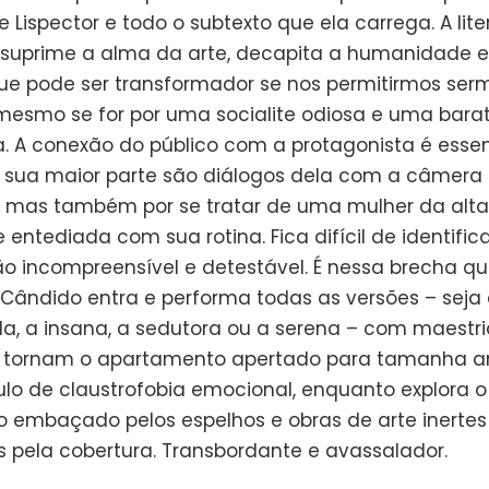
 Lispector e todo o subtexto que ela carrega. A lit
 suprime a alma da arte, decapita a humanidade e
 que pode ser transformador se nos permitirmos ser
mesmo se for por uma socialite odiosa e uma bara
. A conexão do público com a protagonista é essen
 sua maior parte são diálogos dela com a câmera 
 mas também por se tratar de uma mulher da alta
entediada com sua rotina. Fica difícil de identifi
o incompreensível e detestável. É nessa brecha qu
Cândido entra e performa todas as versões – seja
, a insana, a sedutora ou a serena – com maestri
tornam o apartamento apertado para tamanha a
lo de claustrofobia emocional, enquanto explora o
o embaçado pelos espelhos e obras de arte inertes
s pela cobertura. Transbordante e avassalador.