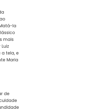
da
 ao
 Matá-la
lássico
as mais
 Luiz
a tela, e
nte Maria
ar de
iculdade
fundidade