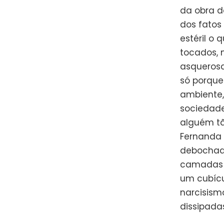
da obra de
dos fatos
estéril o
tocados, 
asquerosa
só porque
ambiente,
sociedade 
alguém tã
Fernanda 
debochada
camadas 
um cubícu
narcisism
dissipada