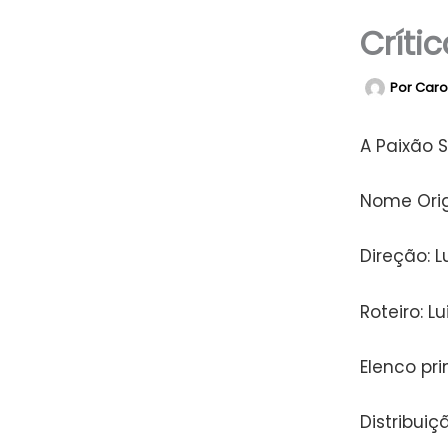
Críti
Por
Caro
A Paixão S
Nome Orig
Direção: 
Roteiro: L
Elenco pr
Distribuiçã