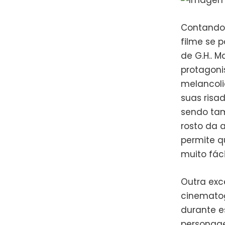
Contando 
filme se 
de G.H.. 
protagoni
melancoli
suas risad
sendo ta
rosto da a
permite q
muito fác
Outra exc
cinematog
durante e
personag