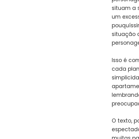
situam a 
um excess
pouquíssi
situação 
personage
Isso é co
cada plan
simplicid
apartamen
lembrando 
preocupaç
O texto, p
espectado
muitas pa