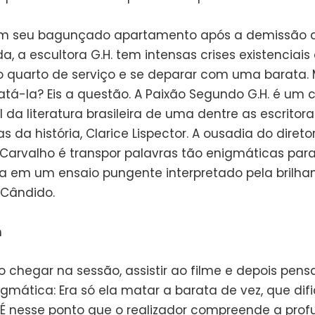
em seu bagunçado apartamento após a demissão 
 a escultora G.H. tem intensas crises existenciais
o quarto de serviço e se deparar com uma barata.
tá-la? Eis a questão. A Paixão Segundo G.H. é um c
da literatura brasileira de uma dentre as escritor
s da história, Clarice Lispector. A ousadia do diretor
Carvalho é transpor palavras tão enigmáticas para 
lta em um ensaio pungente interpretado pela brilha
Cândido.
 chegar na sessão, assistir ao filme e depois pens
gmática: Era só ela matar a barata de vez, que dif
 É nesse ponto que o realizador compreende a pro