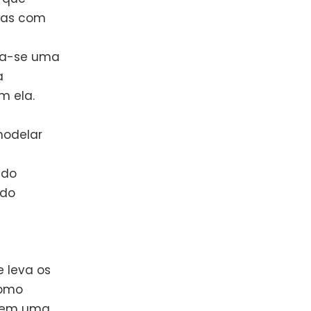
mas com
ria-se uma
a
m ela.
modelar
 do
ido
a
e leva os
como
erem uma