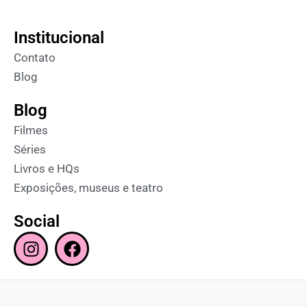
Institucional
Contato
Blog
Blog
Filmes
Séries
Livros e HQs
Exposições, museus e teatro
Social
I
F
n
a
s
c
t
e