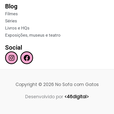
Blog
Filmes
Séries
Livros e HQs
Exposições, museus e teatro
Social
I
F
n
a
s
c
t
e
a
b
Copyright © 2026 No Sofa com Gatos
g
o
r
o
Desenvolvido por
<46digital>
a
k
m