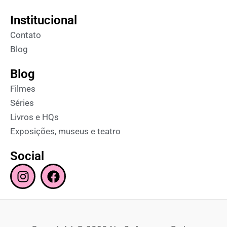
Institucional
Contato
Blog
Blog
Filmes
Séries
Livros e HQs
Exposições, museus e teatro
Social
I
F
n
a
s
c
t
e
a
b