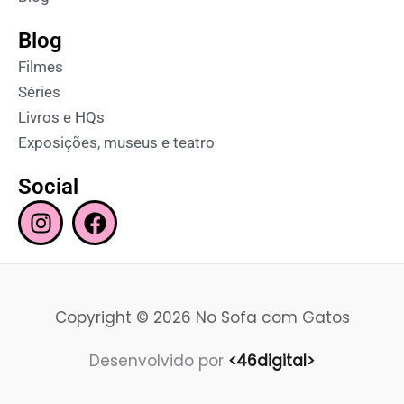
Blog
Filmes
Séries
Livros e HQs
Exposições, museus e teatro
Social
I
F
n
a
s
c
t
e
a
b
Copyright © 2026 No Sofa com Gatos
g
o
r
o
Desenvolvido por
<46digital>
a
k
m