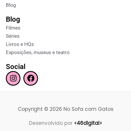
Blog
Blog
Filmes
Séries
Livros e HQs
Exposições, museus e teatro
Social
I
F
n
a
s
c
t
e
a
b
Copyright © 2026 No Sofa com Gatos
g
o
r
o
Desenvolvido por
<46digital>
a
k