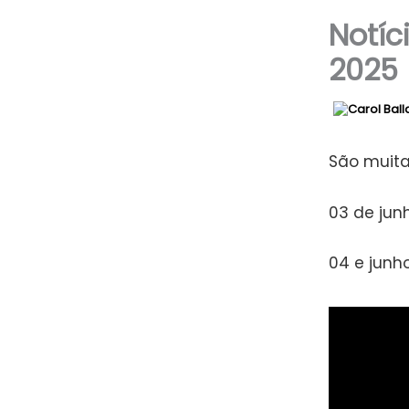
Notíc
2025
São muita
03 de jun
04 e junh