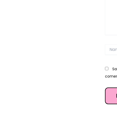
Name
Sa
comen