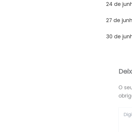
24 de junh
27 de jun
30 de jun
Dei
O se
obri
Digite
aqui...