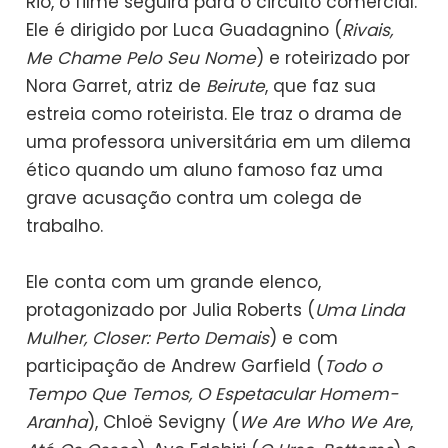
Rio, o filme seguirá para o circuito comercial.
Ele é dirigido por Luca Guadagnino (
Rivais,
Me Chame Pelo Seu Nome
) e roteirizado por
Nora Garret, atriz de
Beirute
, que faz sua
estreia como roteirista. Ele traz o drama de
uma professora universitária em um dilema
ético quando um aluno famoso faz uma
grave acusação contra um colega de
trabalho.
Ele conta com um grande elenco,
protagonizado por Julia Roberts (
Uma Linda
Mulher, Closer: Perto Demais
) e com
participação de Andrew Garfield (
Todo o
Tempo Que Temos, O Espetacular Homem-
Aranha
), Chloë Sevigny (
We Are Who We Are
,