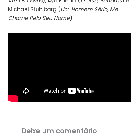
Até Os Ossos
), Ayo Edebiri (
O Urso, Bottoms
) e
Michael Stuhlbarg (
Um Homem Sério, Me
Chame Pelo Seu Nome
).
Deixe um comentário