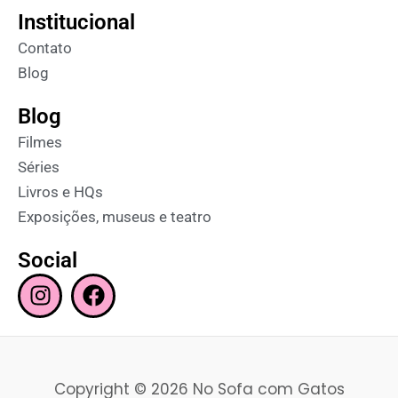
Institucional
Contato
Blog
Blog
Filmes
Séries
Livros e HQs
Exposições, museus e teatro
Social
I
F
n
a
s
c
t
e
a
b
Copyright © 2026 No Sofa com Gatos
g
o