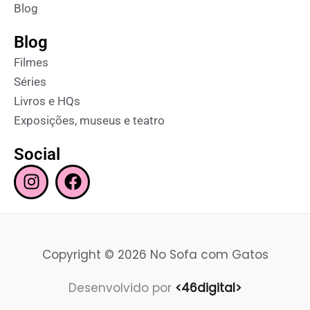
Blog
Blog
Filmes
Séries
Livros e HQs
Exposições, museus e teatro
Social
I
F
n
a
s
c
t
e
a
b
Copyright © 2026 No Sofa com Gatos
g
o
r
o
Desenvolvido por
<46digital>
a
k