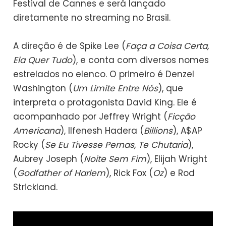
Festival de Cannes e será lançado
diretamente no streaming no Brasil.
A direção é de Spike Lee (
Faça a Coisa Certa,
Ela Quer Tudo
), e conta com diversos nomes
estrelados no elenco. O primeiro é Denzel
Washington (
Um Limite Entre Nós
), que
interpreta o protagonista David King. Ele é
acompanhado por Jeffrey Wright (
Ficção
Americana
), Ilfenesh Hadera (
Billions
), A$AP
Rocky (
Se Eu Tivesse Pernas, Te Chutaria
),
Aubrey Joseph (
Noite Sem Fim
), Elijah Wright
(
Godfather of Harlem
), Rick Fox (
Oz
) e Rod
Strickland.