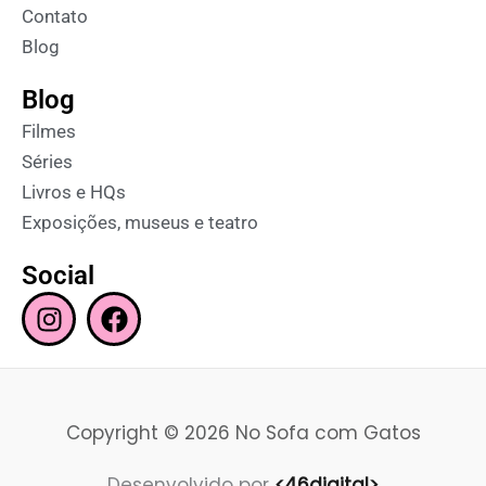
Contato
Blog
Blog
Filmes
Séries
Livros e HQs
Exposições, museus e teatro
Social
I
F
n
a
s
c
t
e
a
b
Copyright © 2026 No Sofa com Gatos
g
o
r
o
Desenvolvido por
<46digital>