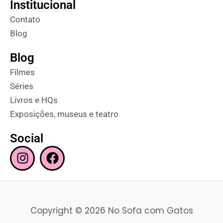
Institucional
Contato
Blog
Blog
Filmes
Séries
Livros e HQs
Exposições, museus e teatro
Social
I
F
n
a
s
c
t
e
a
b
Copyright © 2026 No Sofa com Gatos
g
o