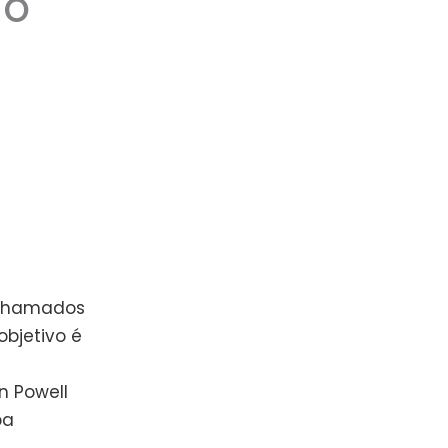
 O
 chamados
bjetivo é
n Powell
ba