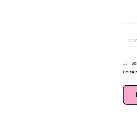
Name
Sa
comen