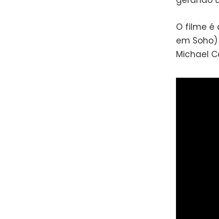
gerando u
O filme é
em Soho) 
Michael Ce