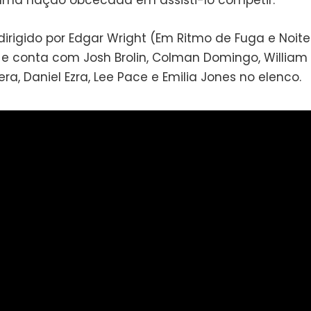
ma nação obcecada em assisti-lo competir.
 dirigido por Edgar Wright (Em Ritmo de Fuga e Noit
e conta com Josh Brolin, Colman Domingo, William 
ra, Daniel Ezra, Lee Pace e Emilia Jones no elenco.