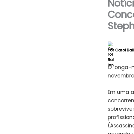
Notíc
Conco
Steph
Por
Carol Bal
O longa-m
novembro,
Em uma a
concorren
sobrevive
profission
(Assassin