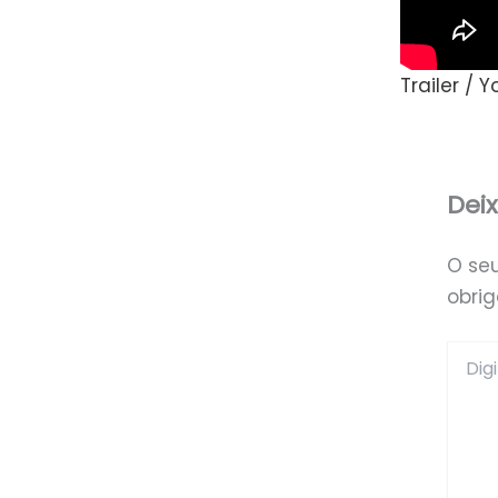
Trailer / 
Dei
O se
obri
Digite
aqui...